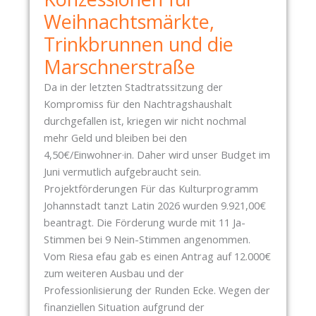
N
Weihnachtsmärkte,
B
Trinkbrunnen und die
A
Marschnerstraße
U
S
Da in der letzten Stadtratssitzung der
T
Kompromiss für den Nachtragshaushalt
E
durchgefallen ist, kriegen wir nicht nochmal
L
mehr Geld und bleiben bei den
L
4,50€/Einwohner·in. Daher wird unser Budget im
E
Juni vermutlich aufgebraucht sein.
N
Projektförderungen Für das Kulturprogramm
-
Johannstadt tanzt Latin 2026 wurden 9.921,00€
D
beantragt. Die Förderung wurde mit 11 Ja-
A
Stimmen bei 9 Nein-Stimmen angenommen.
U
Vom Riesa efau gab es einen Antrag auf 12.000€
E
zum weiteren Ausbau und der
R
Professionlisierung der Runden Ecke. Wegen der
B
finanziellen Situation aufgrund der
R