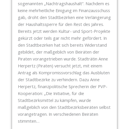
V
sogenannten „Nachtragshaushalt“. Nachdem es
K
O
keine mehrheitliche Einigung im Finanzausschuss
B
M
gab, droht den Stadtbezirken eine Verlängerung
R
1
der Haushaltssperre für den Rest des Jahres.
U
4
Bereits jetzt werden Kultur- und Sport-Projekte
N
.
gekürzt oder teils gar nicht mehr gefördert. In
N
A
den Stadtbezirken hat sich bereits Widerstand
E
P
gebildet, der maßgeblich von Beiräten der
N
R
Piraten vorangetrieben wurde. Stadträtin Anne
U
I
Herpertz (Piraten) versucht jetzt, mit einem
N
L
Antrag als Kompromissvorschlag das Ausbluten
D
2
der Stadtbezirke zu verhindern. Dazu Anne
D
0
Herpertz, finanzpolitische Sprecherin der PVP-
I
2
Kooperation: „Die Initiative, für die
E
6
Stadtbezirksmittel zu kämpfen, wurde
M
:
maßgeblich von den Stadtbezirksbeiräten selbst
A
vorangetragen. In verschiedenen Beiräten
R
N
stimmten…
S
A