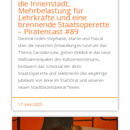
:
die Innenstadt,
R
P
Mehrbelastung für
T
R
Lehrkräfte und eine
I
E
brennende Staatsoperette
E
S
– Piratencast #89
R
S
Diesmal reden Stephanie, Martin und Pascal
S
E
über die neuesten Entwicklungen rund um das
M
M
Thema Carolabrücke, geben Einblick in das neue
A
I
Maßnahmenpaket des Kultusministeriums,
N
T
bedauern das Schicksal der alten
A
T
Staatsoperette und zelebrieren das einjährige
G
E
Jubiläum von Anne im StaDDrat und unseren
E
I
neuen Stadtbezirksbeirät*innen.
M
L
E
U
N
17. Juni 2025
N
T
G
U
Z
N
U