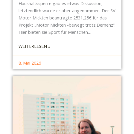
Haushaltssperre gab es etwas Diskussion,
E
letztendlich wurde er aber angenommen. Der SV
N
Motor Mickten beantragte 2531,25€ für das
N
Projekt „Motor Mickten -bewegt trotz Demenz“.
E
Hier bieten sie Sport für Menschen…
R
N
:
WEITERLESEN »
,
S
K
B
8. Mai 2026
I
R
T
-
A
B
-
E
S
R
T
I
R
C
E
H
I
T
C
A