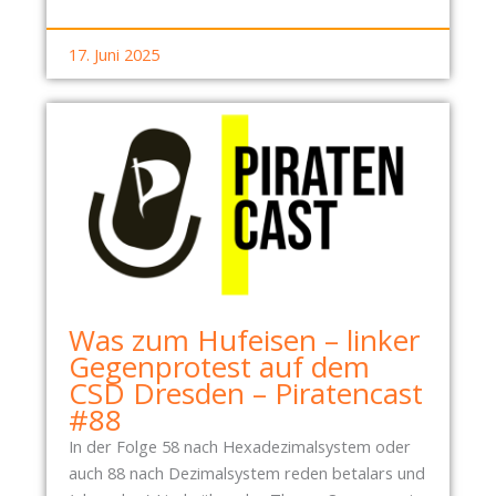
N
O
G
M
17. Juni 2025
E
2
N
7
.
A
P
R
I
L
2
0
Was zum Hufeisen – linker
2
Gegenprotest auf dem
6
CSD Dresden – Piratencast
#88
In der Folge 58 nach Hexadezimalsystem oder
auch 88 nach Dezimalsystem reden betalars und