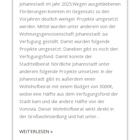
6
Johannstadt im Jahr 2025.Wegen ausgebliebenen
S
:
Förderungen konnten im Gegensatz zu den
P
K
Vorjahren deutlich weniger Projekte umgesetzt
I
O
werden. Mittel wurden unter anderem von der
E
N
Wohnungsgenossenschaft Johannstadt zur
L
Z
Verfügung gestellt. Damit wurden folgende
I
E
Projekte umgesetzt: Daneben gibt es noch den
G
S
Verfügungsfond. Damit konnte der
E
S
Stadtteilbeirat Nördliche Johannstadt unter
N
I
anderem folgende Projekte umsetzen: In der
T
O
Johannstadt gibt es außerdem einen
O
N
Wohnhofbeirat mit einem Budget von 3000€,
I
E
wobei eine Hälfte aus dem Verfügungsfond der
L
N
Stadt kam und die andere Hälfte von der
E
F
Vonovia. Dieser Wohnhofbeirat wirkt direkt in
T
Ü
der Großwohnsiedlung und hat unter…
T
R
E
W
:
WEITERLESEN »
E
S