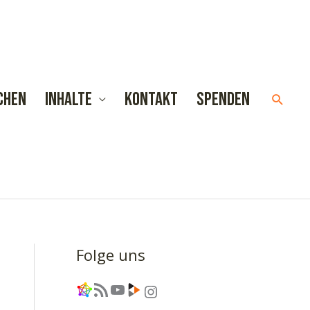
chen
Inhalte
Kontakt
Spenden
Such
Folge uns
Link
RSS-Feed
YouTube
Link
Instagram