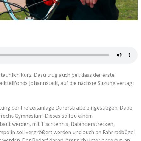
aunlich kurz. Dazu trug auch bei, dass der erste
tteilfonds Johannstadt, auf die nächste Sitzung vertagt
ltung der Freizeitanlage Dürerstraße eingestiegen. Dabei
Brecht-Gymnasium. Dieses soll zu einem
ut werden, mit Tischtennis, Balancierstrecken,
ampolin soll vergrößert werden und auch an Fahrradbügel
 werden. Der Bedarf daran lässt sich unter anderem an