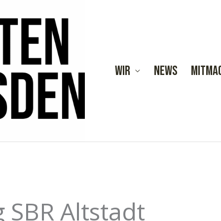
Wir
News
Mitma
g SBR Altstadt