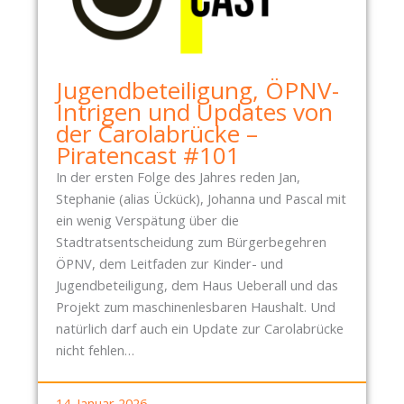
W
N
I
A
E
C
D
H
Jugendbeteiligung, ÖPNV-
E
T
Intrigen und Updates von
R
R
der Carolabrücke –
V
A
Piratencast #101
I
G
In der ersten Folge des Jahres reden Jan,
E
S
Stephanie (alias Ückück), Johanna und Pascal mit
L
H
ein wenig Verspätung über die
E
A
Stadtratsentscheidung zum Bürgerbegehren
F
U
ÖPNV, dem Leitfaden zur Kinder- und
Ö
S
Jugendbeteiligung, dem Haus Ueberall und das
R
H
Projekt zum maschinenlesbaren Haushalt. Und
D
A
natürlich darf auch ein Update zur Carolabrücke
E
L
nicht fehlen…
R
T
U
V
N
14. Januar 2026