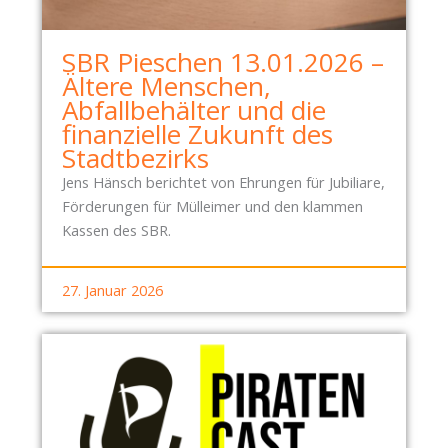
R
P
T
R
I
SBR Pieschen 13.01.2026 –
E
E
Ältere Menschen,
S
R
Abfallbehälter und die
S
S
finanzielle Zukunft des
E
M
Stadtbezirks
M
A
I
Jens Hänsch berichtet von Ehrungen für Jubiliare,
N
T
Förderungen für Mülleimer und den klammen
A
T
Kassen des SBR.
G
E
E
I
27. Januar 2026
M
L
E
U
N
N
T
G
U
Z
N
U
D
M