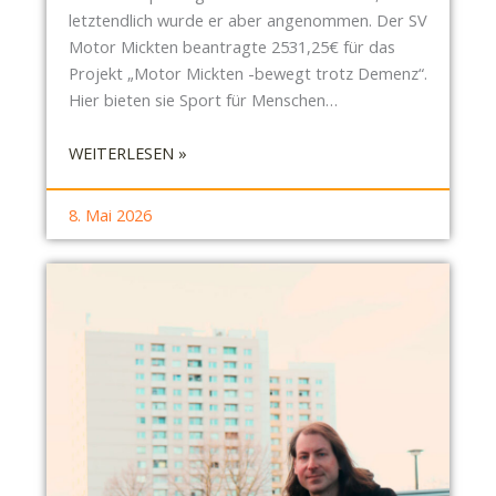
E
letztendlich wurde er aber angenommen. Der SV
N
Motor Mickten beantragte 2531,25€ für das
N
Projekt „Motor Mickten -bewegt trotz Demenz“.
E
Hier bieten sie Sport für Menschen…
R
N
:
WEITERLESEN »
,
S
K
B
8. Mai 2026
I
R
T
-
A
B
-
E
S
R
T
I
R
C
E
H
I
T
C
A
H