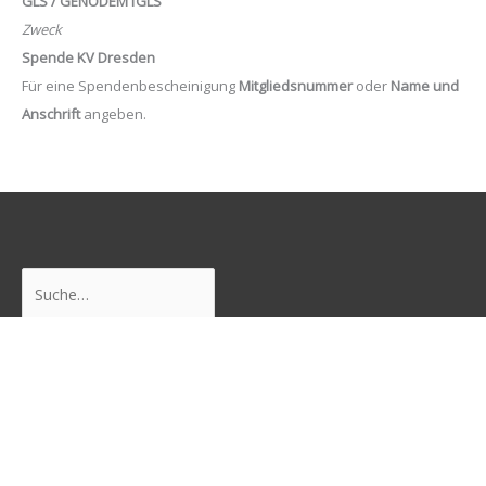
GLS / GENODEM1GLS
Zweck
Spende KV Dresden
Für eine Spendenbescheinigung
Mitgliedsnummer
oder
Name und
Anschrift
angeben.
Suchen
Freunde
Junge Pirat*innen Dresden
Neustadtpiraten
Piraten Sachsen