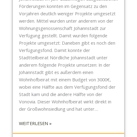
:
Förderungen konnten im Gegensatz zu den
P
K
Vorjahren deutlich weniger Projekte umgesetzt
I
O
werden. Mittel wurden unter anderem von der
E
N
Wohnungsgenossenschaft Johannstadt zur
L
Z
Verfügung gestellt. Damit wurden folgende
I
E
Projekte umgesetzt: Daneben gibt es noch den
G
S
Verfügungsfond. Damit konnte der
E
S
Stadtteilbeirat Nördliche Johannstadt unter
N
I
anderem folgende Projekte umsetzen: In der
T
O
Johannstadt gibt es außerdem einen
O
N
Wohnhofbeirat mit einem Budget von 3000€,
I
E
wobei eine Hälfte aus dem Verfügungsfond der
L
N
Stadt kam und die andere Hälfte von der
E
F
Vonovia. Dieser Wohnhofbeirat wirkt direkt in
T
Ü
der Großwohnsiedlung und hat unter…
T
R
E
W
:
WEITERLESEN »
E
S
I