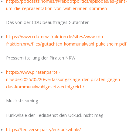
https://podcasts.homes/@rebootpolitics/episodes/es-geht-
um-die-reprasentation-von-wahlerinnen-stimmen
Das von der CDU beauftrages Gutachten
https://www.cdu-nrw-fraktion.de/sites/www.cdu-
fraktion.nrw/files/gutachten_kommunalwahl_pukelsheim.pdf
Pressemitteilung der Piraten NRW
https://www.piratenpartei-
nrw.de/2025/05/20/verfassungsklage-der-piraten-gegen-
das-kommunalwahlgesetz-erfolgreich/
Musikstreaming
Funkwhale der FediDienst den Ückück nicht mag
https://fediverse.party/en/funkwhale/