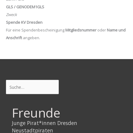
GLS / GENODEM1GLS
Zweck
Spende KV Dresden
Für eine Spendenbescheinigung
Mitgliedsnummer
oder
Name und
Anschrift
angeben.
Suchen
Freunde
Junge Pirat*innen Dresden
Neustadtpiraten