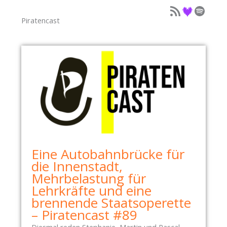
Podcast als Feed
Podcast auf Deezer
Podcast auf Spotify
Piratencast
Eine Autobahnbrücke für
die Innenstadt,
Mehrbelastung für
Lehrkräfte und eine
brennende Staatsoperette
– Piratencast #89
Diesmal reden Stephanie, Martin und Pascal