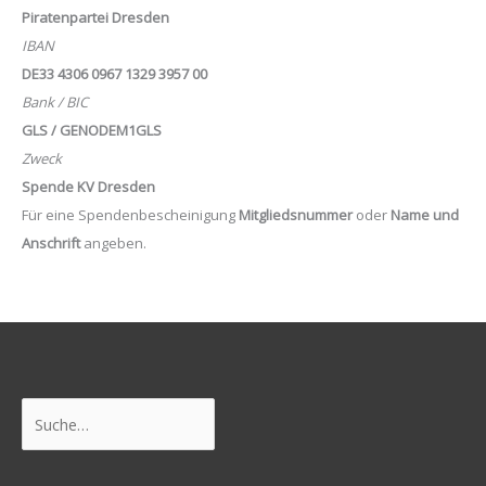
Piratenpartei Dresden
IBAN
DE33 4306 0967 1329 3957 00
Bank / BIC
GLS / GENODEM1GLS
Zweck
Spende KV Dresden
Für eine Spendenbescheinigung
Mitgliedsnummer
oder
Name und
Anschrift
angeben.
Suchen