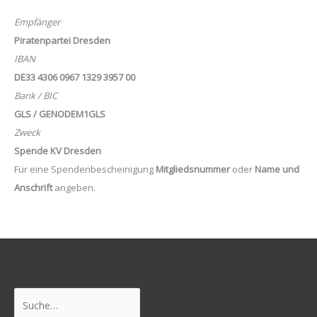
Empfänger
Piratenpartei Dresden
IBAN
DE33 4306 0967 1329 3957 00
Bank / BIC
GLS / GENODEM1GLS
Zweck
Spende KV Dresden
Für eine Spendenbescheinigung
Mitgliedsnummer
oder
Name und
Anschrift
angeben.
Suchen