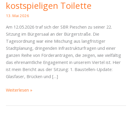
kostspieligen Toilette
13. Mai 2026
Am 12.05.2026 traf sich der SBR Pieschen zu seiner 22.
Sitzung im Bürgersaal an der Bürgerstraße. Die
Tagesordnung war eine Mischung aus langfristiger
Stadtplanung, dringenden Infrastrukturfragen und einer
ganzen Reihe von Förderanträgen, die zeigen, wie vielfältig
das ehrenamtliche Engagement in unserem Viertel ist. Hier
ist mein Bericht aus der Sitzung: 1. Baustellen-Update:
Glasfaser, Brücken und […]
SBR
Weiterlesen »
Pieschen
12.05.2026
–
Von
Baustellen-
Dauerbrennern,