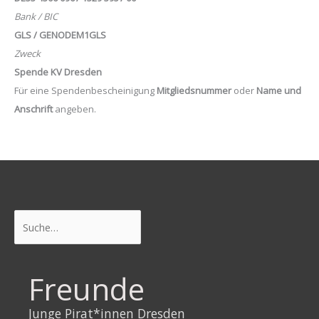
Bank / BIC
GLS / GENODEM1GLS
Zweck
Spende KV Dresden
Für eine Spendenbescheinigung
Mitgliedsnummer
oder
Name und
Anschrift
angeben.
Suchen
Freunde
Junge Pirat*innen Dresden