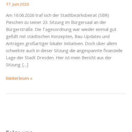
17. Juni 2026
Am 16.06.2026 traf sich der Stadtbezirksbeirat (SBR)
Pieschen zu seiner 23. Sitzung im Bürgersaal an der
Bürgerstraße. Die Tagesordnung war wieder einmal gut
gefüllt mit städtischen Konzepten, Bau-Updates und
Anträgen großartiger lokaler Initiativen. Doch über allem
schwebte auch in dieser Sitzung die angespannte finanzielle
Lage der Stadt Dresden. Hier ist mein Bericht aus der
Sitzung: […]
SBR
Weiterlesen »
Pieschen
16.06.2026
–
Von
leeren
Kassen,
Altkleider-