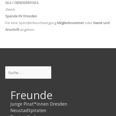
GLS / GENODEM1GLS
Zweck
Spende KV Dresden
Für eine Spendenbescheinigung
Mitgliedsnummer
oder
Name und
Anschrift
angeben.
Suchen
Freunde
Junge Pirat*innen Dresden
Neustadtpiraten