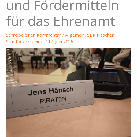
und Fördermitteln
für das Ehrenamt
Schreibe einen Kommentar
/
Allgemein
,
SBR Pieschen
,
Stadtbezirksbeirat
/
17. Juni 2026