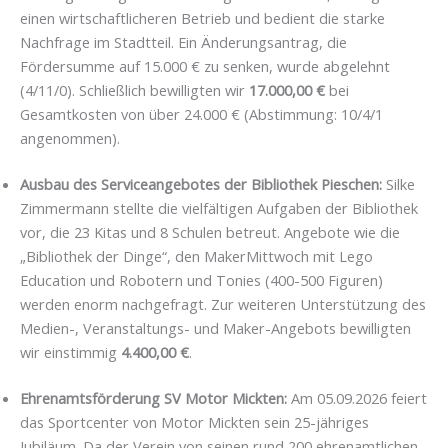
einen wirtschaftlicheren Betrieb und bedient die starke
Nachfrage im Stadtteil. Ein Änderungsantrag, die
Fördersumme auf 15.000 € zu senken, wurde abgelehnt
(4/11/0). Schließlich bewilligten wir
17.000,00 €
bei
Gesamtkosten von über 24.000 € (Abstimmung: 10/4/1
angenommen).
Ausbau des Serviceangebotes der Bibliothek Pieschen:
Silke
Zimmermann stellte die vielfältigen Aufgaben der Bibliothek
vor, die 23 Kitas und 8 Schulen betreut. Angebote wie die
„Bibliothek der Dinge“, den MakerMittwoch mit Lego
Education und Robotern und Tonies (400-500 Figuren)
werden enorm nachgefragt. Zur weiteren Unterstützung des
Medien-, Veranstaltungs- und Maker-Angebots bewilligten
wir einstimmig
4.400,00 €
.
Ehrenamtsförderung SV Motor Mickten:
Am 05.09.2026 feiert
das Sportcenter von Motor Mickten sein 25-jähriges
Jubiläum. Da der Verein von seinen rund 200 ehrenamtlichen