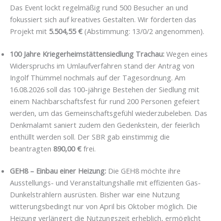
Das Event lockt regelmäßig rund 500 Besucher an und
fokussiert sich auf kreatives Gestalten. Wir förderten das
Projekt mit
5.504,55 €
(Abstimmung: 13/0/2 angenommen).
100 Jahre Kriegerheimstättensiedlung Trachau:
Wegen eines
Widerspruchs im Umlaufverfahren stand der Antrag von
Ingolf Thümmel nochmals auf der Tagesordnung. Am
16.08.2026 soll das 100-jährige Bestehen der Siedlung mit
einem Nachbarschaftsfest für rund 200 Personen gefeiert
werden, um das Gemeinschaftsgefühl wiederzubeleben. Das
Denkmalamt saniert zudem den Gedenkstein, der feierlich
enthüllt werden soll. Der SBR gab einstimmig die
beantragten
890,00 €
frei.
GEH8 – Einbau einer Heizung:
Die GEH8 möchte ihre
Ausstellungs- und Veranstaltungshalle mit effizienten Gas-
Dunkelstrahlern ausrüsten. Bisher war eine Nutzung
witterungsbedingt nur von April bis Oktober möglich. Die
Heizung verlängert die Nutzungszeit erheblich, ermöglicht