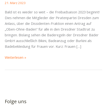
21. März 2023
Bald ist es wieder so weit – die Freibadsaison 2023 beginnt!
Dies nehmen die Mitglieder der Piratenpartei Dresden zum
Anlass, über die Dissidenten-Fraktion einen Antrag auf
„Oben-Ohne-Baden“ für alle in den Dresdner Stadtrat zu
bringen. Bislang sehen die Baderegeln der Dresdner Bäder
GmbH ausschließlich Bikini, Badeanzug oder Burkini als
Badebekleidung für Frauen vor. Kurz: Frauen […]
Gleichberechtigung
Weiterlesen »
bei
der
Badeordnung
schaffen
–
„oben-
ohne-
Folge uns
Baden“