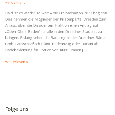
21. März 2023
Bald ist es wieder so weit – die Freibadsaison 2023 beginnt!
Dies nehmen die Mitglieder der Piratenpartei Dresden zum
Anlass, über die Dissidenten-Fraktion einen Antrag auf
„Oben-Ohne-Baden“ für alle in den Dresdner Stadtrat zu
bringen. Bislang sehen die Baderegeln der Dresdner Bäder
GmbH ausschließlich Bikini, Badeanzug oder Burkini als
Badebekleidung für Frauen vor. Kurz: Frauen […]
Gleichberechtigung
Weiterlesen »
bei
der
Badeordnung
schaffen
–
„oben-
ohne-
Folge uns
Baden“