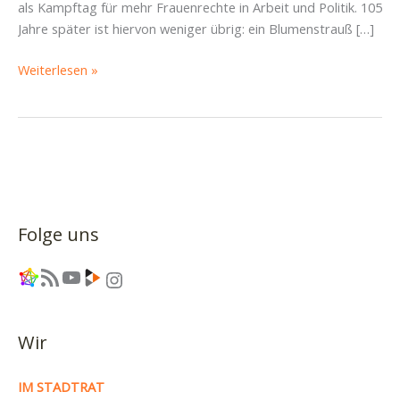
als Kampftag für mehr Frauenrechte in Arbeit und Politik. 105
Jahre später ist hiervon weniger übrig: ein Blumenstrauß […]
Papier
Weiterlesen »
kannste
knicken,
Gleichberechtigung
nicht
Folge uns
Link
RSS-Feed
YouTube
Link
Instagram
Wir
IM STADTRAT