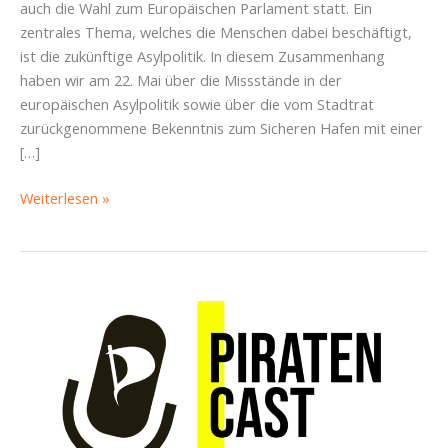
auch die Wahl zum Europäischen Parlament statt. Ein
zentrales Thema, welches die Menschen dabei beschäftigt,
ist die zukünftige Asylpolitik. In diesem Zusammenhang
haben wir am 22. Mai über die Missstände in der
europäischen Asylpolitik sowie über die vom Stadtrat
zurückgenommene Bekenntnis zum Sicheren Hafen mit einer
[…]
Papier
Weiterlesen »
kannste
knicken.
Menschlichkeit
nicht.