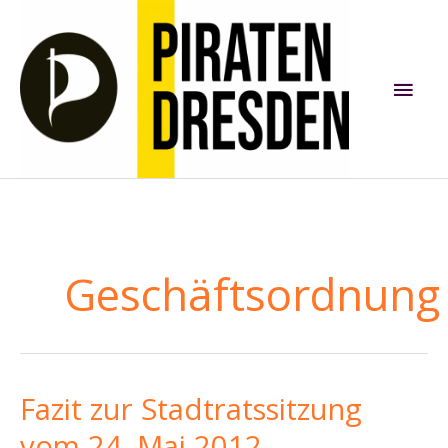
Zum
Inhalt
springen
Hau
Geschäftsordnung
Fazit zur Stadtratssitzung
vom 24. Mai 2012