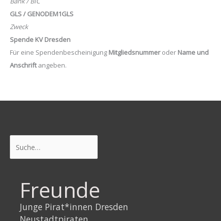
Bank / BIC
GLS / GENODEM1GLS
Zweck
Spende KV Dresden
Für eine Spendenbescheinigung
Mitgliedsnummer
oder
Name und
Anschrift
angeben.
Suchen
Freunde
Junge Pirat*innen Dresden
Neustadtpiraten