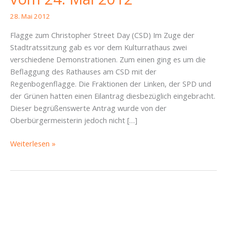
28. Mai 2012
Flagge zum Christopher Street Day (CSD) Im Zuge der
Stadtratssitzung gab es vor dem Kulturrathaus zwei
verschiedene Demonstrationen. Zum einen ging es um die
Beflaggung des Rathauses am CSD mit der
Regenbogenflagge. Die Fraktionen der Linken, der SPD und
der Grünen hatten einen Eilantrag diesbezüglich eingebracht.
Dieser begrüßenswerte Antrag wurde von der
Oberbürgermeisterin jedoch nicht […]
Fazit
Weiterlesen »
zur
Stadtratssitzung
vom
24.
Mai
2012