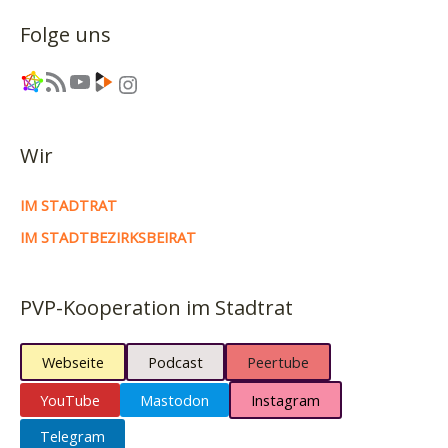
legales
Folge uns
Cannabis
in
Link
RSS-Feed
YouTube
Link
Instagram
Dresden
Wir
IM STADTRAT
IM STADTBEZIRKSBEIRAT
PVP-Kooperation im Stadtrat
Webseite
Podcast
Peertube
YouTube
Mastodon
Instagram
Telegram