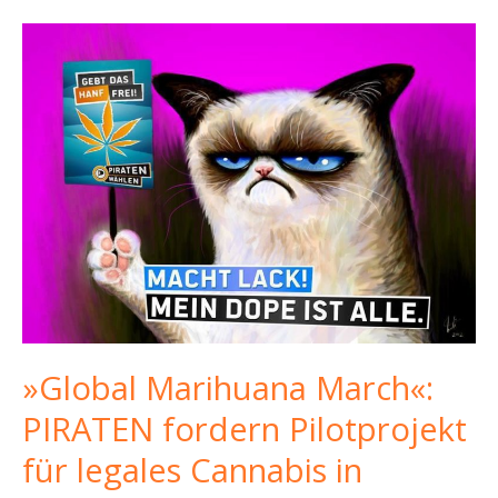
»Global Marihuana March«:
PIRATEN fordern Pilotprojekt
für legales Cannabis in