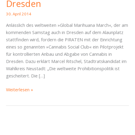
Dresden
30. April 2014
Anlässlich des weltweiten »Global Marihuana March«, der am
kommenden Samstag auch in Dresden auf dem Alaunplatz
stattfinden wird, fordern die PIRATEN mit der Einrichtung
eines so genannten »Cannabis Social Club« ein Pilotprojekt
für kontrollierten Anbau und Abgabe von Cannabis in
Dresden. Dazu erklärt Marcel Ritschel, Stadtratskandidat im
Wahlkreis Neustadt: „Die weltweite Prohibitionspolitik ist
gescheitert. Die […]
»Global
Weiterlesen »
Marihuana
March«:
PIRATEN
fordern
Pilotprojekt
für