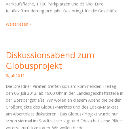
Verkaufsfläche, 1.100 Parkplätzen und 65 Mio. Euro
Kaufkraftminderung pro Jahr. Das bringt für die Geschäfte
Globus
Weiterlesen »
ohne
uns
–
Stadtrat
Diskussionsabend zum
berät
Globusprojekt
über
den
5. Juli 2012
Hypermarkt
Die Dresdner Piraten treffen sich am kommenden Freitag,
den 06. Juli 2012, ab 19:00 Uhr in der Landesgeschäftsstelle in
der Borsbergstraße. Wir wollen an diesem Abend die beiden
Großprojekte des Globus-Marktes und des Edeka-Marktes
am Albertplatz diskutieren . Das Globus-Projekt wurde nun
schon viermal im Stadtrat vertagt und Edeka hat seine Pläne
vorerst zurückgezogen. Wir wollen beide