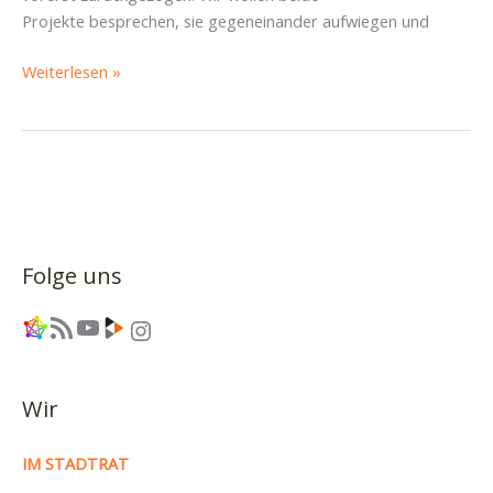
Projekte besprechen, sie gegeneinander aufwiegen und
Diskussionsabend
Weiterlesen »
zum
Globusprojekt
Folge uns
Link
RSS-Feed
YouTube
Link
Instagram
Wir
IM STADTRAT