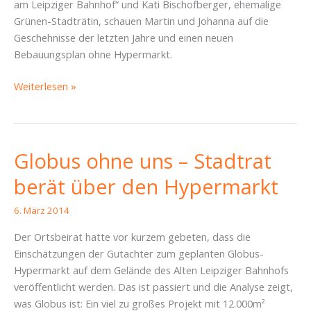
am Leipziger Bahnhof“ und Kati Bischofberger, ehemalige
Grünen-Stadträtin, schauen Martin und Johanna auf die
Geschehnisse der letzten Jahre und einen neuen
Bebauungsplan ohne Hypermarkt.
Die
Weiterlesen »
Stadt
gehört
uns!
Der
Globus ohne uns – Stadtrat
neue
berät über den Hypermarkt
Alte
Leipziger
6. März 2014
Bahnhof
–
Der Ortsbeirat hatte vor kurzem gebeten, dass die
Piratencast
Einschätzungen der Gutachter zum geplanten Globus-
#110
Hypermarkt auf dem Gelände des Alten Leipziger Bahnhofs
veröffentlicht werden. Das ist passiert und die Analyse zeigt,
was Globus ist: Ein viel zu großes Projekt mit 12.000m²