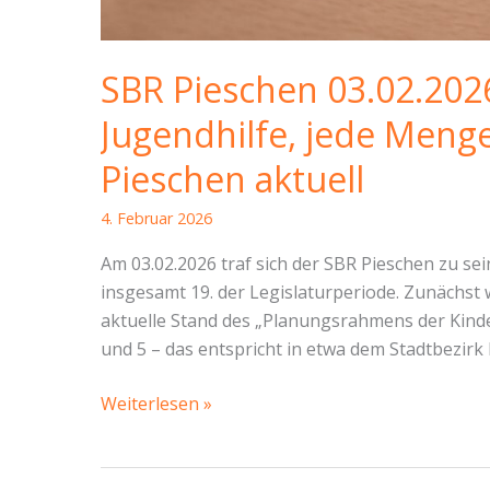
SBR Pieschen 03.02.202
Jugendhilfe, jede Men
Pieschen aktuell
4. Februar 2026
Am 03.02.2026 traf sich der SBR Pieschen zu sei
insgesamt 19. der Legislaturperiode. Zunächs
aktuelle Stand des „Planungsrahmens der Kinde
und 5 – das entspricht in etwa dem Stadtbezirk 
SBR
Weiterlesen »
Pieschen
03.02.2026
–