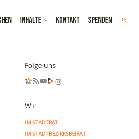
chen
Inhalte
Kontakt
Spenden
Such
Folge uns
Link
RSS-Feed
YouTube
Link
Instagram
Wir
IM STADTRAT
IM STADTBEZIRKSBEIRAT