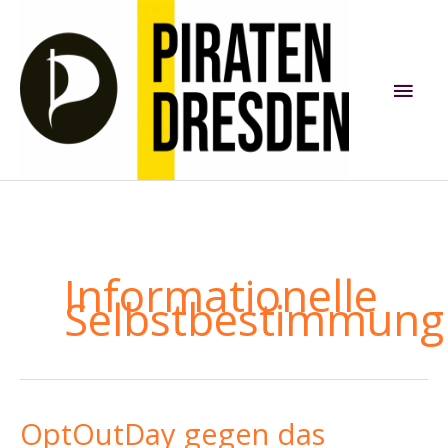
Zum
Inhalt
springen
Hau
Informationelle
Selbstbestimmung
OptOutDay gegen das