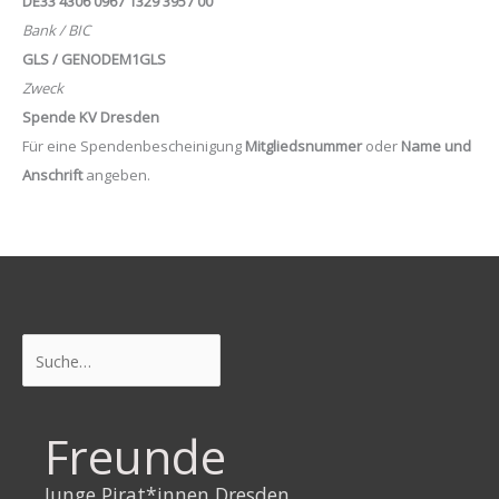
DE33 4306 0967 1329 3957 00
Bank / BIC
GLS / GENODEM1GLS
Zweck
Spende KV Dresden
Für eine Spendenbescheinigung
Mitgliedsnummer
oder
Name und
Anschrift
angeben.
Suchen
Freunde
Junge Pirat*innen Dresden