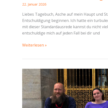
22. Januar 2026
Liebes Tagebuch, Asche auf mein Haupt und St
Entschuldigung beginnen. Ich hatte ein turbulent
mit dieser Standardausrede kannst du nicht viel
entschuldige mich auf jeden Fall bei dir und
SBR
Weiterlesen »
Blasewitz
vom
14.01.2026
–
BUGA-
Visionen,
viel
Kultur
und
ein