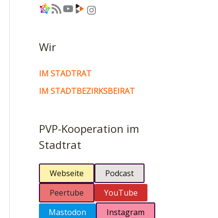
Link
RSS-Feed
YouTube
Link
Instagram
Wir
IM STADTRAT
IM STADTBEZIRKSBEIRAT
PVP-Kooperation im
Stadtrat
Webseite
Podcast
Peertube
YouTube
Mastodon
Instagram