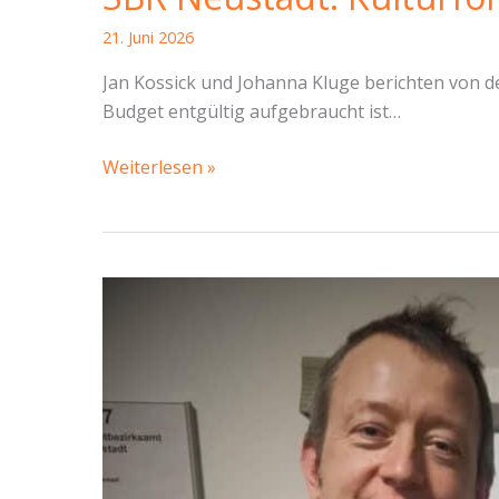
21. Juni 2026
Jan Kossick und Johanna Kluge berichten von d
Budget entgültig aufgebraucht ist…
SBR
Weiterlesen »
Neustadt: Kulturförderung
bis
das
Geld
alle
ist