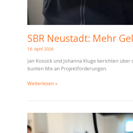
SBR Neustadt: Mehr Geld
16. April 2026
Jan Kossick und Johanna Kluge berichten über
bunten Mix an Projektförderungen.
SBR
Weiterlesen »
Neustadt:
Mehr
Geld
für
die
Stadtbezirke!