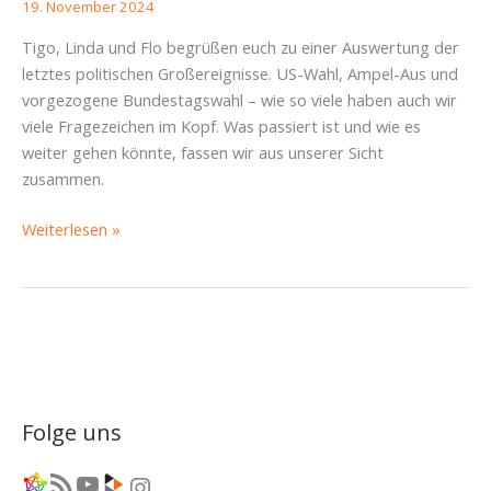
19. November 2024
Tigo, Linda und Flo begrüßen euch zu einer Auswertung der
letztes politischen Großereignisse. US-Wahl, Ampel-Aus und
vorgezogene Bundestagswahl – wie so viele haben auch wir
viele Fragezeichen im Kopf. Was passiert ist und wie es
weiter gehen könnte, fassen wir aus unserer Sicht
zusammen.
Unsere
Weiterlesen »
Auswertung
der
Chaoswoche
–
Piratencast
#74
Folge uns
Link
RSS-Feed
YouTube
Link
Instagram