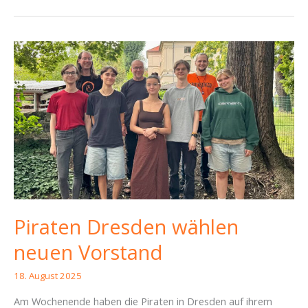
historische
Momente,
Nazis
und
schon
wieder
die
DVB
–
Piratencast
#96
Piraten Dresden wählen
neuen Vorstand
18. August 2025
Am Wochenende haben die Piraten in Dresden auf ihrem