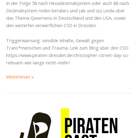
In der Folge 58 nach Hexadezimalsystem oder auch 88 nach
Dezimalsystem reden betalars und (ab und zu) Linda über
das Thema Queerness in Deutschland und den USA, sowie
den weiterhin verwerflichen CSD in Dresden.
Triggerwarnung: sensible Inhalte, Gewalt gegen
Trans*menschen und Trauma. Link zum Blog über den CSD:
https://www.piraten-dresden.de/christopher-street-day-so-
relevant-wie-lange-nicht-mehr/
Was
Weiterlesen »
zum
Hufeisen
–
linker
Gegenprotest
auf
dem
CSD