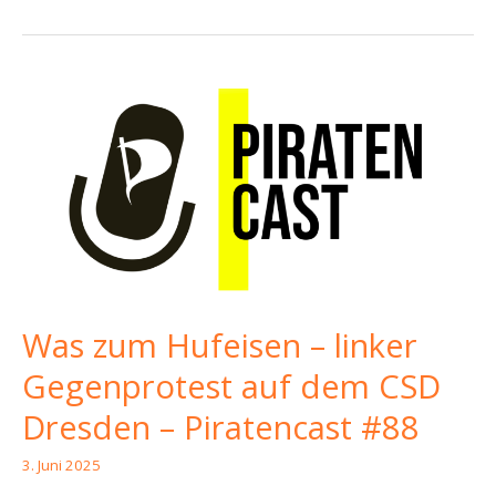
Terrorschutz,
tote
Affen
und
tolle
CSDs
–
Piratencast
#92
Was zum Hufeisen – linker
Gegenprotest auf dem CSD
Dresden – Piratencast #88
3. Juni 2025