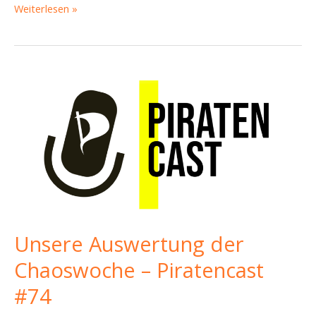
Kein
Weiterlesen »
Haushalt,
vergangene
und
kommende
Demos
und
offene
Türen
–
Piratencast
#83
Unsere Auswertung der
Chaoswoche – Piratencast
#74