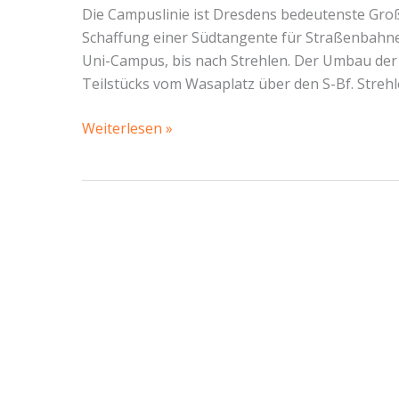
Die Campuslinie ist Dresdens bedeutenste Großp
Schaffung einer Südtangente für Straßenbahne
Uni-Campus, bis nach Strehlen. Der Umbau der 
Teilstücks vom Wasaplatz über den S-Bf. Strehle
Wie
Weiterlesen »
der
rechte
Block
die
Campuslinie
zerstören
will