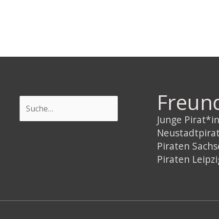
Freun
Suchen
Junge Pirat*
Neustadtpira
Piraten Sach
Piraten Leipzi