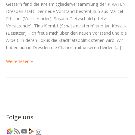
Gestern fand die Kreismitgliederversammlung der PIRATEN
Dresden statt. Der neue Vorstand besteht nun aus Marcel
Ritschel (Vorsitzender), Susann Dietzschold (stellv.
Vorsitzende), Tina Klembt (Schatzmeisterin) und Jan Kossick
(Beisitzer). „Ich freue mich über den neuen Vorstand und die
Arbeit, in deren Fokus die Stadtratspolitik stehen wird. Wir
haben nun in Dresden die Chance, mit unseren beiden […]
PIRATEN
Weiterlesen »
Dresden
wählen
neuen
Vorstand
und
beschließen
Online-
Folge uns
Mitgliederversammlung
Link
RSS-Feed
YouTube
Link
Instagram