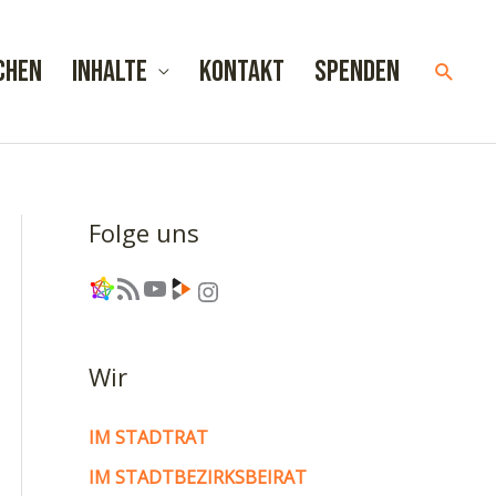
chen
Inhalte
Kontakt
Spenden
Such
Folge uns
Link
RSS-Feed
YouTube
Link
Instagram
Wir
IM STADTRAT
IM STADTBEZIRKSBEIRAT