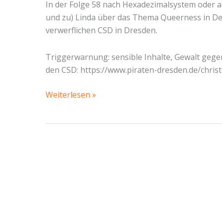
In der Folge 58 nach Hexadezimalsystem oder 
und zu) Linda über das Thema Queerness in De
verwerflichen CSD in Dresden.
Triggerwarnung: sensible Inhalte, Gewalt ge
den CSD: https://www.piraten-dresden.de/chris
Was
Weiterlesen »
zum
Hufeisen
–
linker
Gegenprotest
auf
dem
CSD
Dresden