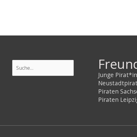
–
Piratencast
#88
Freun
Suchen
Junge Pirat*
Neustadtpira
Piraten Sach
Piraten Leipzi