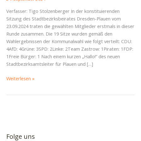
Verfasser: Tigo Stolzenberger In der konstituierenden
Sitzung des Stadtbezirksbeirates Dresden-Plauen vom
23.09.2024 traten die gewählten Mitglieder erstmals in dieser
Runde zusammen. Die 19 Sitze wurden gemäß den
Wahlergebnissen der Kommunalwahl wie folgt verteilt: CDU:
4AfD: 4Grüne: 3SPD: 2Linke: 2Team Zastrow: 1Piraten: 1FDP:
1Freie Bürger: 1 Nach einem kurzen „Hallo!“ des neuen
Stadtbezirksamtsleiter für Plauen und […]
SBR-
Weiterlesen »
Bericht
Plauen
23.09.2024:
Spiel
und
Spaß
für
Folge uns
groß