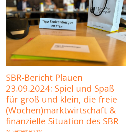
SBR-Bericht Plauen
23.09.2024: Spiel und Spaß
für groß und klein, die freie
(Wochen)marktwirtschaft &
finanzielle Situation des SBR
24. September 2024