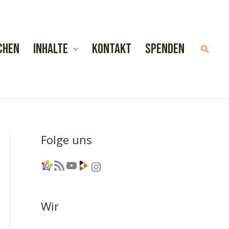
chen
Inhalte
Kontakt
Spenden
Such
Folge uns
Link
RSS-Feed
YouTube
Link
Instagram
Wir