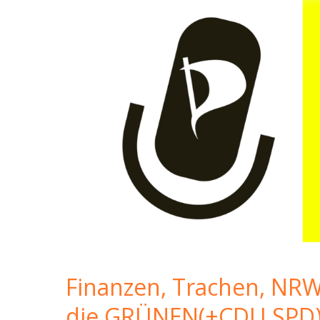
Finanzen, Trachen, NR
die GRÜNEN(+CDU,SPD)