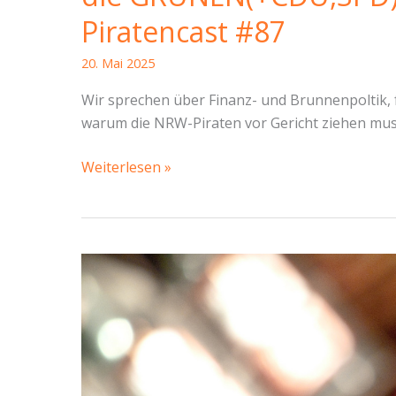
Piratencast #87
20. Mai 2025
Wir sprechen über Finanz- und Brunnenpoltik, 
warum die NRW-Piraten vor Gericht ziehen mus
Finanzen,
Weiterlesen »
Trachen,
NRW-
Piraten
gewinnen
gegen
die
GRÜNEN(+CDU,SPD)
und
Musikmoral –
Piratencast