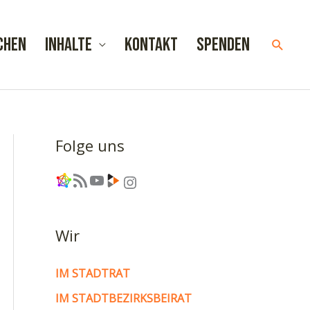
chen
Inhalte
Kontakt
Spenden
Such
Folge uns
Link
RSS-Feed
YouTube
Link
Instagram
Wir
IM STADTRAT
IM STADTBEZIRKSBEIRAT