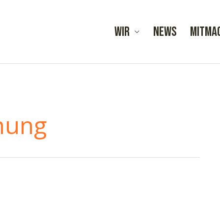
Wir
News
Mitma
nung