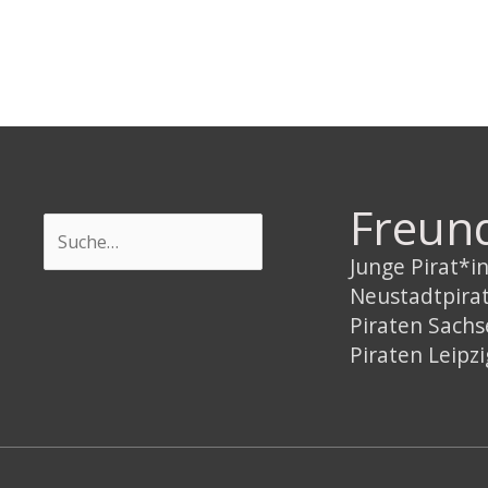
Freun
Suchen
Junge Pirat*
Neustadtpira
Piraten Sach
Piraten Leipzi