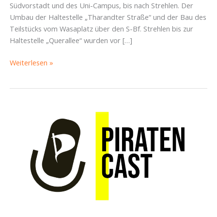
Südvorstadt und des Uni-Campus, bis nach Strehlen. Der
Umbau der Haltestelle „Tharandter Straße“ und der Bau des
Teilstücks vom Wasaplatz über den S-Bf. Strehlen bis zur
Haltestelle „Querallee“ wurden vor […]
Wie
Weiterlesen »
der
rechte
Block
die
Campuslinie
zerstören
will