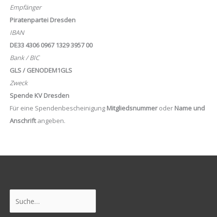
Empfänger
Piratenpartei Dresden
IBAN
DE33 4306 0967 1329 3957 00
Bank / BIC
GLS / GENODEM1GLS
Zweck
Spende KV Dresden
Für eine Spendenbescheinigung
Mitgliedsnummer
oder
Name und
Anschrift
angeben.
Suchen