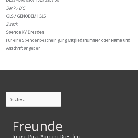
Bank / BIC
GLS / GENODEM1GLS
Zweck
Spende KV Dresden
Für eine Spendenbescheinigung
Mitgliedsnummer
oder
Name und
Anschrift
angeben.
Suchen
Freunde
Junge Pirat*innen Dresden