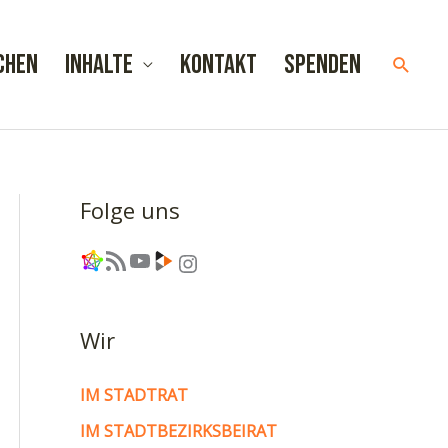
chen
Inhalte
Kontakt
Spenden
Such
Folge uns
Link
RSS-Feed
YouTube
Link
Instagram
Wir
IM STADTRAT
IM STADTBEZIRKSBEIRAT