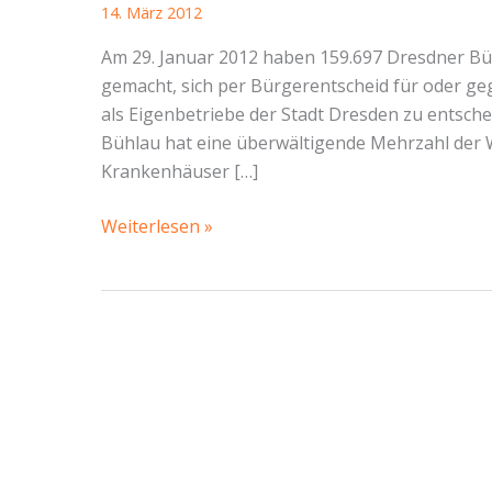
14. März 2012
Am 29. Januar 2012 haben 159.697 Dresdner B
gemacht, sich per Bürgerentscheid für oder g
als Eigenbetriebe der Stadt Dresden zu entsche
Bühlau hat eine überwältigende Mehrzahl der Wa
Krankenhäuser […]
Bürgerentscheid
Weiterlesen »
gewonnen
–
Wir
müssen
Forderungen
aufstellen