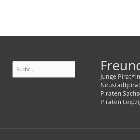
Freun
Suchen
Junge Pirat*
Neustadtpira
Piraten Sach
Piraten Leipzi