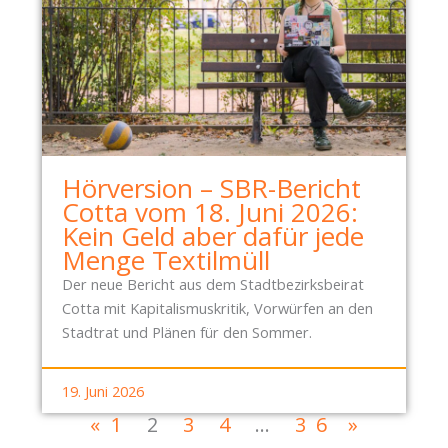
Hörversion – SBR-Bericht
Cotta vom 18. Juni 2026:
Kein Geld aber dafür jede
Menge Textilmüll
Der neue Bericht aus dem Stadtbezirksbeirat
Cotta mit Kapitalismuskritik, Vorwürfen an den
Stadtrat und Plänen für den Sommer.
19. Juni 2026
«
1
2
3
4
…
36
»