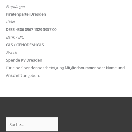
Empfänger
Piratenpartei Dresden
IBAN
DE33 4306 0967 1329 3957 00
Bank / BIC
GLS / GENODEM1GLS
Zweck
Spende KV Dresden
Für eine Spendenbescheinigung
Mitgliedsnummer
oder
Name und
Anschrift
angeben.
Suchen