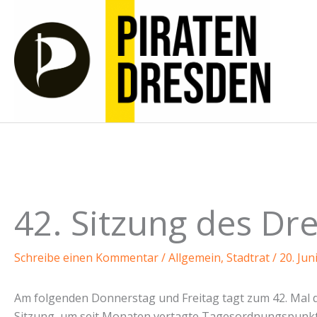
Zum
Inhalt
springen
42. Sitzung des Dr
Schreibe einen Kommentar
/
Allgemein
,
Stadtrat
/
20. Jun
Am folgenden Donnerstag und Freitag tagt zum 42. Mal 
Sitzung, um seit Monaten vertagte Tagesordnungspunkte e