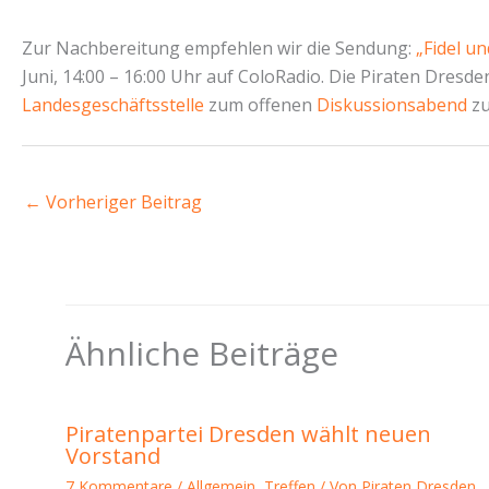
Zur Nachbereitung empfehlen wir die Sendung:
„Fidel u
Juni, 14:00 – 16:00 Uhr auf ColoRadio. Die Piraten Dresden
Landesgeschäftsstelle
zum offenen
Diskussionsabend
zu
←
Vorheriger Beitrag
Ähnliche Beiträge
Piratenpartei Dresden wählt neuen
Vorstand
7 Kommentare
/
Allgemein
,
Treffen
/ Von
Piraten Dresden