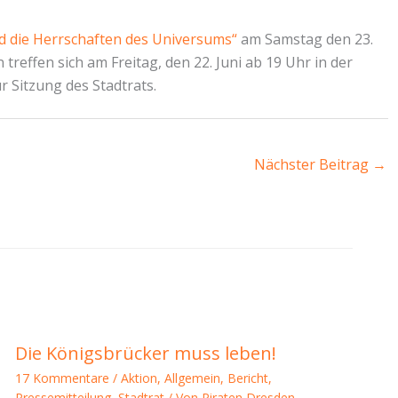
nd die Herrschaften des Universums“
am Samstag den 23.
 treffen sich am Freitag, den 22. Juni ab 19 Uhr in der
r Sitzung des Stadtrats.
Nächster Beitrag
→
Die Königsbrücker muss leben!
17 Kommentare
/
Aktion
,
Allgemein
,
Bericht
,
Pressemitteilung
,
Stadtrat
/ Von
Piraten Dresden