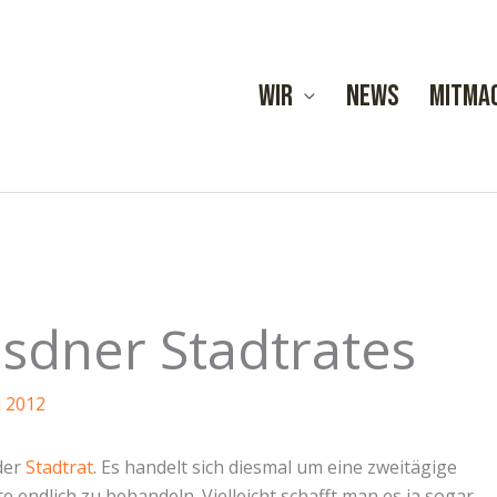
Wir
News
Mitma
esdner Stadtrates
i 2012
der
Stadtrat
. Es handelt sich diesmal um eine zweitägige
ndlich zu behandeln. Vielleicht schafft man es ja sogar,