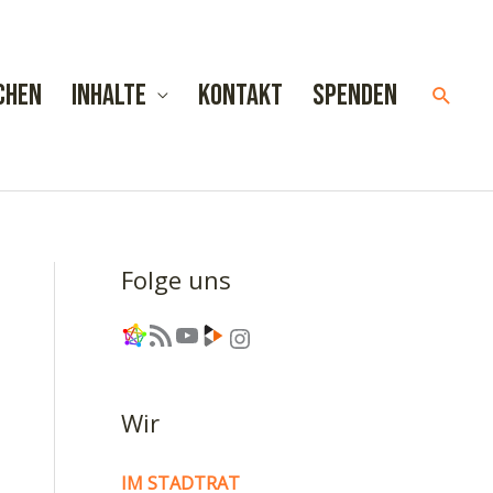
chen
Inhalte
Kontakt
Spenden
Such
Folge uns
Link
RSS-Feed
YouTube
Link
Instagram
Wir
IM STADTRAT