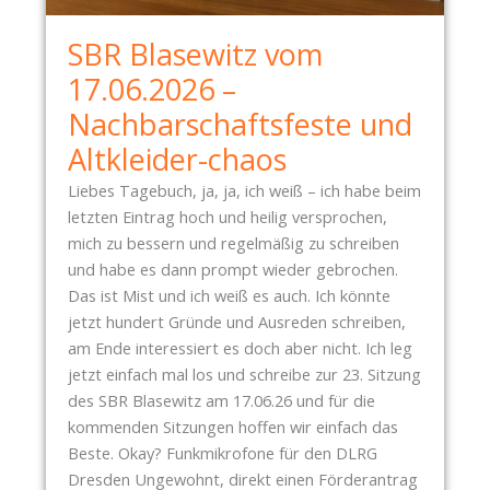
C
U
H
SBR Blasewitz vom
N
T
G
17.06.2026 –
-
S
G
Nachbarschaftsfeste und
B
Y
Altkleider-chaos
U
M
N
N
Liebes Tagebuch, ja, ja, ich weiß – ich habe beim
K
A
letzten Eintrag hoch und heilig versprochen,
E
S
mich zu bessern und regelmäßig zu schreiben
R
I
und habe es dann prompt wieder gebrochen.
“
U
Das ist Mist und ich weiß es auch. Ich könnte
–
M
jetzt hundert Gründe und Ausreden schreiben,
B
–
am Ende interessiert es doch aber nicht. Ich leg
E
D
jetzt einfach mal los und schreibe zur 23. Sitzung
R
E
des SBR Blasewitz am 17.06.26 und für die
I
R
kommenden Sitzungen hoffen wir einfach das
C
N
Beste. Okay? Funkmikrofone für den DLRG
H
E
Dresden Ungewohnt, direkt einen Förderantrag