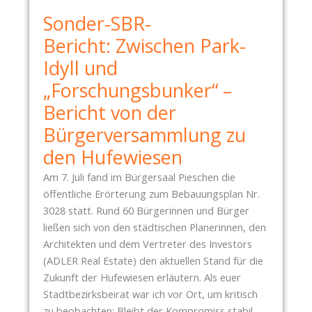
B
Sonder-SBR-
R
I
Bericht: Zwischen Park-
E
Idyll und
F
„Forschungsbunker“ –
K
A
Bericht von der
S
Bürgerversammlung zu
T
den Hufewiesen
E
N
Am 7. Juli fand im Bürgersaal Pieschen die
I
öffentliche Erörterung zum Bebauungsplan Nr.
S
3028 statt. Rund 60 Bürgerinnen und Bürger
T
ließen sich von den städtischen Planerinnen, den
E
Architekten und dem Vertreter des Investors
I
(ADLER Real Estate) den aktuellen Stand für die
N
Zukunft der Hufewiesen erläutern. Als euer
E
Stadtbezirksbeirat war ich vor Ort, um kritisch
E
zu beobachten: Bleibt der Kompromiss stabil,