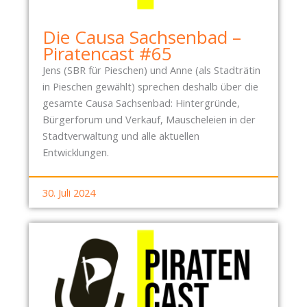
M
N
1
L
N
7
Die Causa Sachsenbad –
U
E
.
Piratencast #65
N
N
0
Jens (SBR für Pieschen) und Anne (als Stadträtin
G
!
6
in Pieschen gewählt) sprechen deshalb über die
Z
.
gesamte Causa Sachsenbad: Hintergründe,
U
2
Bürgerforum und Verkauf, Mauscheleien in der
D
0
Stadtverwaltung und alle aktuellen
E
2
Entwicklungen.
N
6
H
–
U
30. Juli 2024
N
F
A
E
C
W
H
I
B
E
A
S
R
E