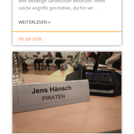
eine vielfältige Gesellschaft einsetzen. Wenn
solche Angriffe geschehen, dürfen wir…
:
WEITERLESEN »
E
I
30. Juli 2026
N
E
T
O
T
E
R
A
T
T
E
I
M