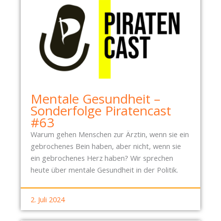
L
E
I
D
E
R
-
C
Mentale Gesundheit –
H
Sonderfolge Piratencast
A
#63
O
Warum gehen Menschen zur Ärztin, wenn sie ein
S
gebrochenes Bein haben, aber nicht, wenn sie
ein gebrochenes Herz haben? Wir sprechen
heute über mentale Gesundheit in der Politik.
2. Juli 2024