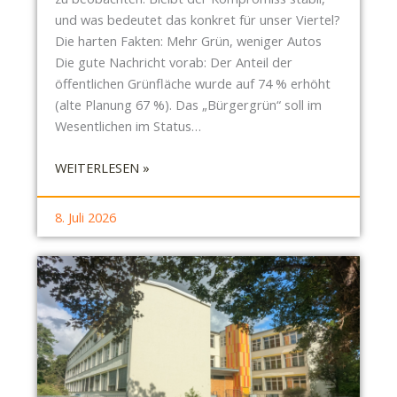
I
und was bedeutet das konkret für unser Viertel?
N
Die harten Fakten: Mehr Grün, weniger Autos
D
Die gute Nachricht vorab: Der Anteil der
E
öffentlichen Grünfläche wurde auf 74 % erhöht
U
(alte Planung 67 %). Das „Bürgergrün“ soll im
T
Wesentlichen im Status…
I
G
:
WEITERLESEN »
E
S
D
O
8. Juli 2026
R
N
O
D
H
E
U
R
N
-
G
S
B
R