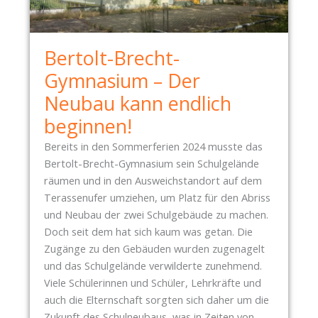
-
B
E
Bertolt-Brecht-
R
I
Gymnasium – Der
C
Neubau kann endlich
H
beginnen!
T
:
Bereits in den Sommerferien 2024 musste das
Bertolt-Brecht-Gymnasium sein Schulgelände
Z
räumen und in den Ausweichstandort auf dem
W
Terassenufer umziehen, um Platz für den Abriss
I
und Neubau der zwei Schulgebäude zu machen.
S
Doch seit dem hat sich kaum was getan. Die
C
Zugänge zu den Gebäuden wurden zugenagelt
H
und das Schulgelände verwilderte zunehmend.
E
Viele Schülerinnen und Schüler, Lehrkräfte und
N
auch die Elternschaft sorgten sich daher um die
P
Zukunft des Schulneubaus, was in Zeiten von