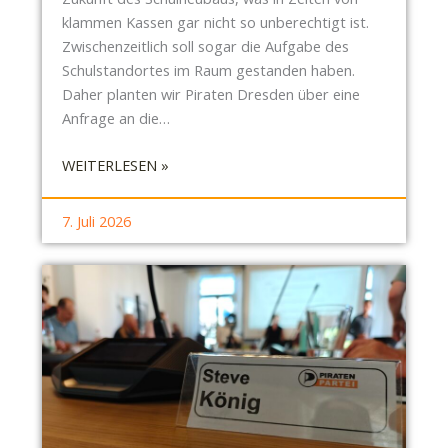
A
klammen Kassen gar nicht so unberechtigt ist.
R
Zwischenzeitlich soll sogar die Aufgabe des
K
Schulstandortes im Raum gestanden haben.
-
Daher planten wir Piraten Dresden über eine
I
Anfrage an die…
D
Y
:
WEITERLESEN »
L
B
L
E
7. Juli 2026
U
R
N
T
D
O
„
L
F
T
O
-
R
B
S
R
C
E
H