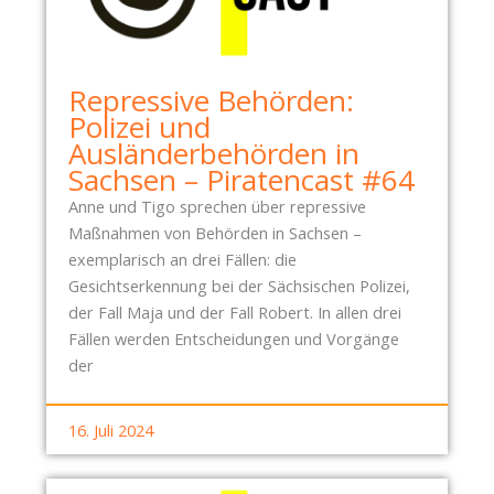
S
N
C
H
A
Repressive Behörden:
F
Polizei und
T
Ausländerbehörden in
S
Sachsen – Piratencast #64
F
Anne und Tigo sprechen über repressive
E
Maßnahmen von Behörden in Sachsen –
S
exemplarisch an drei Fällen: die
T
Gesichtserkennung bei der Sächsischen Polizei,
E
der Fall Maja und der Fall Robert. In allen drei
U
Fällen werden Entscheidungen und Vorgänge
N
der
D
A
L
16. Juli 2024
T
K