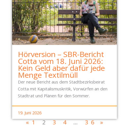
Hörversion – SBR-Bericht
Cotta vom 18. Juni 2026:
Kein Geld aber dafür jede
Menge Textilmüll
Der neue Bericht aus dem Stadtbezirksbeirat
Cotta mit Kapitalismuskritik, Vorwürfen an den
Stadtrat und Plänen für den Sommer.
19. Juni 2026
«
1
2
3
4
…
36
»