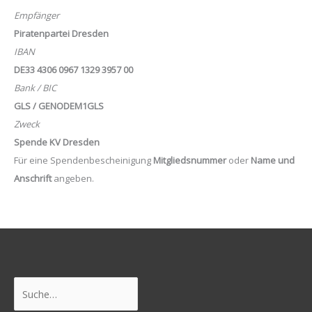
Empfänger
Piratenpartei Dresden
IBAN
DE33 4306 0967 1329 3957 00
Bank / BIC
GLS / GENODEM1GLS
Zweck
Spende KV Dresden
Für eine Spendenbescheinigung
Mitgliedsnummer
oder
Name und
Anschrift
angeben.
Suchen