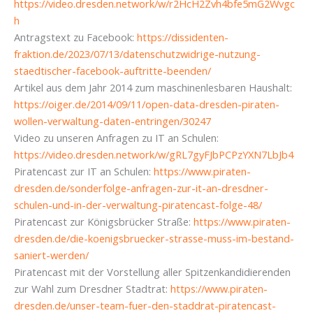
https://video.dresden.network/w/r2HcH2Zvh4bfe5mG2Wvgc
h
Antragstext zu Facebook:
https://dissidenten-
fraktion.de/2023/07/13/datenschutzwidrige-nutzung-
staedtischer-facebook-auftritte-beenden/
Artikel aus dem Jahr 2014 zum maschinenlesbaren Haushalt:
https://oiger.de/2014/09/11/open-data-dresden-piraten-
wollen-verwaltung-daten-entringen/30247
Video zu unseren Anfragen zu IT an Schulen:
https://video.dresden.network/w/gRL7gyFJbPCPzYXN7LbJb4
Piratencast zur IT an Schulen:
https://www.piraten-
dresden.de/sonderfolge-anfragen-zur-it-an-dresdner-
schulen-und-in-der-verwaltung-piratencast-folge-48/
Piratencast zur Königsbrücker Straße:
https://www.piraten-
dresden.de/die-koenigsbruecker-strasse-muss-im-bestand-
saniert-werden/
Piratencast mit der Vorstellung aller Spitzenkandidierenden
zur Wahl zum Dresdner Stadtrat:
https://www.piraten-
dresden.de/unser-team-fuer-den-staddrat-piratencast-