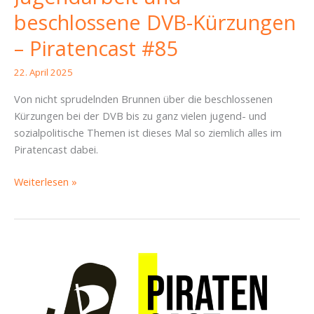
beschlossene DVB-Kürzungen
– Piratencast #85
22. April 2025
Von nicht sprudelnden Brunnen über die beschlossenen
Kürzungen bei der DVB bis zu ganz vielen jugend- und
sozialpolitische Themen ist dieses Mal so ziemlich alles im
Piratencast dabei.
Brunnen-
Weiterlesen »
Populismus,
Jugendarbeit
und
beschlossene
DVB-
Kürzungen
–