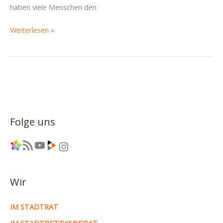
haben viele Menschen den
Dresden
Weiterlesen »
komm
ins
Fediverse!
Folge uns
Link
RSS-Feed
YouTube
Link
Instagram
Wir
IM STADTRAT
IM STADTBEZIRKSBEIRAT