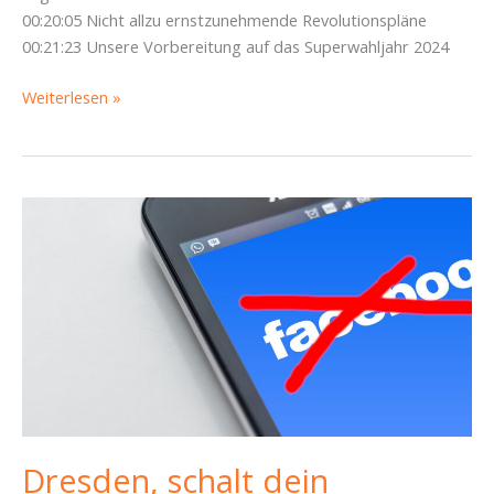
00:20:05 Nicht allzu ernstzunehmende Revolutionspläne
00:21:23 Unsere Vorbereitung auf das Superwahljahr 2024
Flundern
Weiterlesen »
im
Straßenverkehr,
Digitalisierung
in
Sachsen
und
andere
Widersprüche
–
Piratencast
#37
Dresden, schalt dein