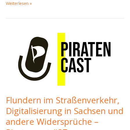
Eine
Weiterlesen »
Satztung
für
den
Klimabeirat,
Licht
für
den
Elberadweg
und
große
Pläne
für
die
Flundern im Straßenverkehr,
Zukunft
–
Digitalisierung in Sachsen und
Piratencast
andere Widersprüche –
#56