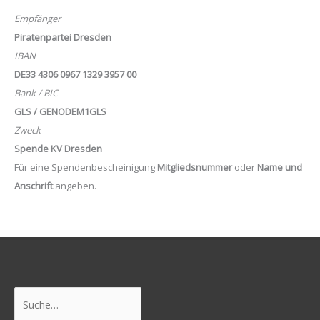
Empfänger
Piratenpartei Dresden
IBAN
DE33 4306 0967 1329 3957 00
Bank / BIC
GLS / GENODEM1GLS
Zweck
Spende KV Dresden
Für eine Spendenbescheinigung
Mitgliedsnummer
oder
Name und
Anschrift
angeben.
Suchen