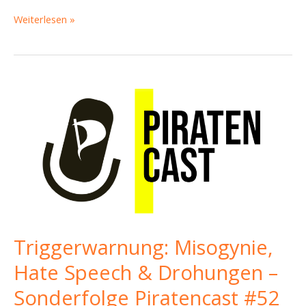
Recap
Weiterlesen »
Bundestagswahl,
Nachbeben
und
Menstruation
–
Piratencast
#82
Triggerwarnung: Misogynie,
Hate Speech & Drohungen –
Sonderfolge Piratencast #52