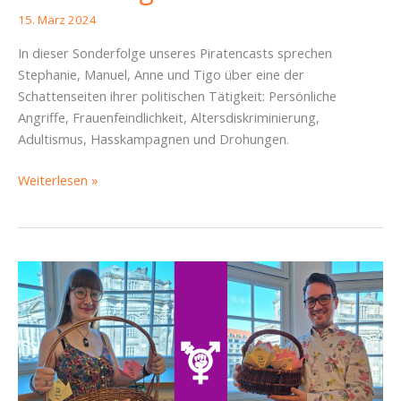
15. März 2024
In dieser Sonderfolge unseres Piratencasts sprechen
Stephanie, Manuel, Anne und Tigo über eine der
Schattenseiten ihrer politischen Tätigkeit: Persönliche
Angriffe, Frauenfeindlichkeit, Altersdiskriminierung,
Adultismus, Hasskampagnen und Drohungen.
Triggerwarnung:
Weiterlesen »
Misogynie,
Hate
Speech
&
Drohungen
–
Sonderfolge
Piratencast
#52