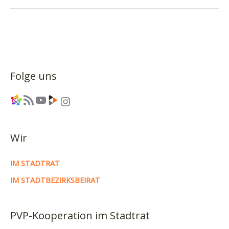
schön.
Fehlende
Gleichberechtigung
nicht.
Folge uns
Link
RSS-Feed
YouTube
Link
Instagram
Wir
IM STADTRAT
IM STADTBEZIRKSBEIRAT
PVP-Kooperation im Stadtrat