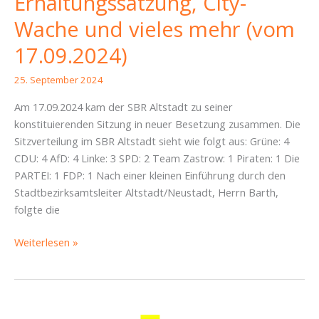
Erhaltungssatzung, City-
Wache und vieles mehr (vom
17.09.2024)
25. September 2024
Am 17.09.2024 kam der SBR Altstadt zu seiner
konstituierenden Sitzung in neuer Besetzung zusammen. Die
Sitzverteilung im SBR Altstadt sieht wie folgt aus: Grüne: 4
CDU: 4 AfD: 4 Linke: 3 SPD: 2 Team Zastrow: 1 Piraten: 1 Die
PARTEI: 1 FDP: 1 Nach einer kleinen Einführung durch den
Stadtbezirksamtsleiter Altstadt/Neustadt, Herrn Barth,
folgte die
SBR-
Weiterlesen »
Bericht
Altstadt:
Seestraße,
Erhaltungssatzung,