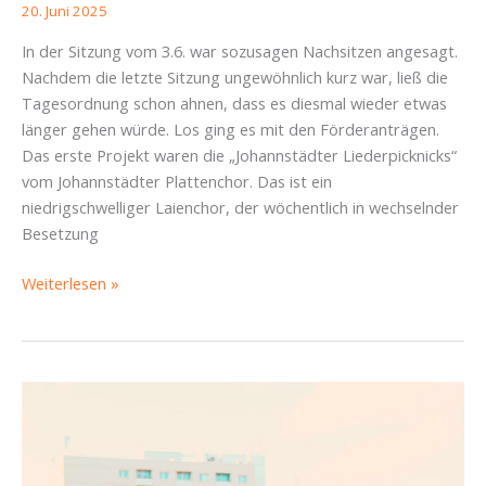
20. Juni 2025
In der Sitzung vom 3.6. war sozusagen Nachsitzen angesagt.
Nachdem die letzte Sitzung ungewöhnlich kurz war, ließ die
Tagesordnung schon ahnen, dass es diesmal wieder etwas
länger gehen würde. Los ging es mit den Förderanträgen.
Das erste Projekt waren die „Johannstädter Liederpicknicks“
vom Johannstädter Plattenchor. Das ist ein
niedrigschwelliger Laienchor, der wöchentlich in wechselnder
Besetzung
SBR-
Weiterlesen »
Bericht
Altstadt
vom
03.
Juni
2025:
Ehrenamt