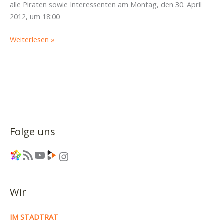
alle Piraten sowie Interessenten am Montag, den 30. April
2012, um 18:00
Crew
Weiterlesen »
Johannstadt/Blasewitz
trifft
sich
am
Montag
Folge uns
Link
RSS-Feed
YouTube
Link
Instagram
Wir
IM STADTRAT