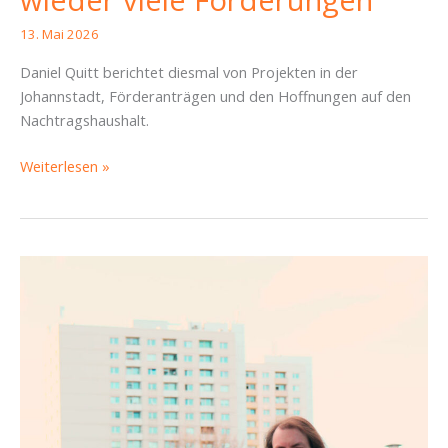
wieder viele Förderungen
13. Mai 2026
Daniel Quitt berichtet diesmal von Projekten in der
Johannstadt, Förderanträgen und den Hoffnungen auf den
Nachtragshaushalt.
SBR-
Weiterlesen »
Bericht
Altstadt
vom
14.
April
2026:
Nachtragshaushalt,
Quartiersmanagement
und
wieder
viele