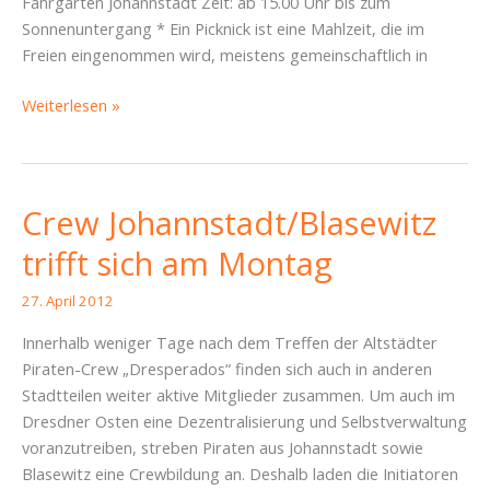
Fährgarten Johannstadt Zeit: ab 15.00 Uhr bis zum
Sonnenuntergang * Ein Picknick ist eine Mahlzeit, die im
Freien eingenommen wird, meistens gemeinschaftlich in
Offenes
Weiterlesen »
Pfingstmontagsgrillen
Crew Johannstadt/Blasewitz
trifft sich am Montag
27. April 2012
Innerhalb weniger Tage nach dem Treffen der Altstädter
Piraten-Crew „Dresperados“ finden sich auch in anderen
Stadtteilen weiter aktive Mitglieder zusammen. Um auch im
Dresdner Osten eine Dezentralisierung und Selbstverwaltung
voranzutreiben, streben Piraten aus Johannstadt sowie
Blasewitz eine Crewbildung an. Deshalb laden die Initiatoren