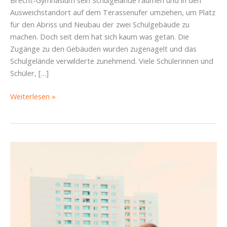
Ausweichstandort auf dem Terassenufer umziehen, um Platz
für den Abriss und Neubau der zwei Schulgebäude zu
machen. Doch seit dem hat sich kaum was getan. Die
Zugänge zu den Gebäuden wurden zugenagelt und das
Schulgelände verwilderte zunehmend. Viele Schülerinnen und
Schüler, […]
Bertolt-
Weiterlesen »
Brecht-
Gymnasium
–
Der
Neubau
kann
endlich
beginnen!