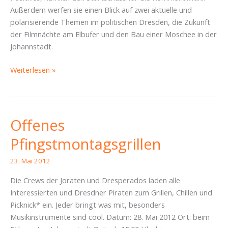
Außerdem werfen sie einen Blick auf zwei aktuelle und
polarisierende Themen im politischen Dresden, die Zukunft
der Filmnächte am Elbufer und den Bau einer Moschee in der
Johannstadt.
„Es
Weiterlesen »
hätte
so
ein
schöner
Offenes
Faschings-
Pfingstmontagsgrillen
Podcast
werden
23. Mai 2012
können…“
–
Die Crews der Joraten und Dresperados laden alle
Piratencast
Interessierten und Dresdner Piraten zum Grillen, Chillen und
#49
Picknick* ein. Jeder bringt was mit, besonders
Musikinstrumente sind cool. Datum: 28. Mai 2012 Ort: beim