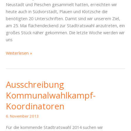
Neustadt und Pieschen gesammelt hatten, erreichten wir
heute auch in Südvorstadt, Plauen und Klotzsche die
benötigten 20 Unterschriften. Damit sind wir unserem Ziel,
am 25. Mai flächendeckend zur Stadtratswahl anzutreten, ein
großes Stück näher gekommen. Die letzte Woche werden wir
uns
In
Weiterlesen »
sechs
Wahlkreisen
erfolgreich
–
Ausschreibung
PIRATEN
Kommunalwahlkampf-
weiter
auf
Koordinatoren
Stadtratskurs
6. November 2013
Für die kommende Stadtratswahl 2014 suchen wir