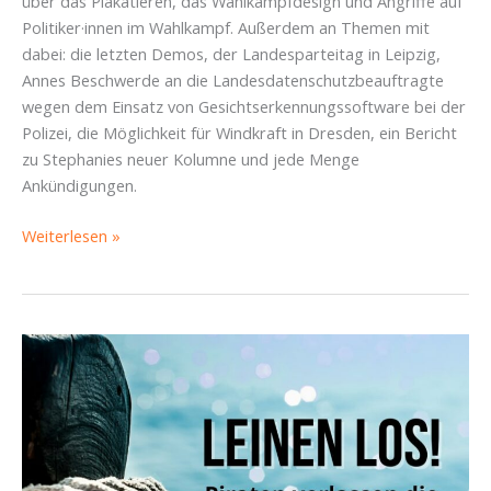
über das Plakatieren, das Wahlkampfdesign und Angriffe auf
Politiker·innen im Wahlkampf. Außerdem an Themen mit
dabei: die letzten Demos, der Landesparteitag in Leipzig,
Annes Beschwerde an die Landesdatenschutzbeauftragte
wegen dem Einsatz von Gesichtserkennungssoftware bei der
Polizei, die Möglichkeit für Windkraft in Dresden, ein Bericht
zu Stephanies neuer Kolumne und jede Menge
Ankündigungen.
Wahlkampf
Weiterlesen »
in
Dresden,
Landesparteitag
in
Leipzig
und
Beschwerden
wegen
Überwachung