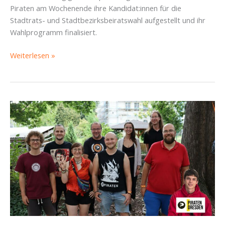
Piraten am Wochenende ihre Kandidat:innen für die
Stadtrats- und Stadtbezirksbeiratswahl aufgestellt und ihr
Wahlprogramm finalisiert.
Piratenpartei
Weiterlesen »
Dresden
startet
mit
Listen
und
Programm
in
den
Kommunalwahlkampf