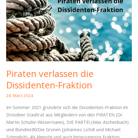
in
Sachsen
–
Piratencast
#57
Piraten verlassen die
Dissidenten-Fraktion
28. März 2024
Im Sommer 2021 gründete sich die Dissidenten-Fraktion im
Dresdner Stadtrat aus Mitgliedern von den PIRATEN (Dr.
Martin Schulte-Wissermann), DIE PARTEI (Max Aschenbach)
und Bündnis90/Die Grünen (Johannes Lichdi und Michael
Schmelich). Als kleinste und auch heterogenste Fraktion