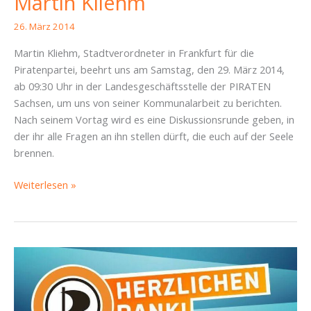
Martin Kliehm
26. März 2014
Martin Kliehm, Stadtverordneter in Frankfurt für die
Piratenpartei, beehrt uns am Samstag, den 29. März 2014,
ab 09:30 Uhr in der Landesgeschäftsstelle der PIRATEN
Sachsen, um uns von seiner Kommunalarbeit zu berichten.
Nach seinem Vortag wird es eine Diskussionsrunde geben, in
der ihr alle Fragen an ihn stellen dürft, die euch auf der Seele
brennen.
Kommunalmarina
Weiterlesen »
–
Vortrag
und
Diskussionsrunde
mit
Martin
Kliehm