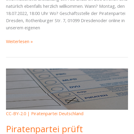
natürlich ebenfalls herzlich willkommen. Wann? Montag, den
18.07.2022, 18:00 Uhr Wo? Geschäftsstelle der Piratenpartei
Dresden, Rothenburger Str. 7, 01099 Dresdenoder online in
unserem eigenen
Einladung
Weiterlesen »
zur
Informationsveranstaltung
–
Briefwahlchaos
OBWDD
22
CC-BY-2.0 | Piratenpartei Deutschland
Piratenpartei prüft