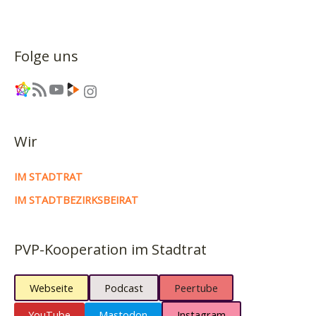
OB-
Wahl
Folge uns
Link
RSS-Feed
YouTube
Link
Instagram
Wir
IM STADTRAT
IM STADTBEZIRKSBEIRAT
PVP-Kooperation im Stadtrat
Webseite
Podcast
Peertube
YouTube
Mastodon
Instagram