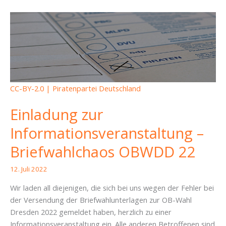
Dresden
reichen
Anfechtung
für
mehrere
Wähler*innen
ein
CC-BY-2.0 | Piratenpartei Deutschland
Einladung zur
Informationsveranstaltung –
Briefwahlchaos OBWDD 22
12. Juli 2022
Wir laden all diejenigen, die sich bei uns wegen der Fehler bei
der Versendung der Briefwahlunterlagen zur OB-Wahl
Dresden 2022 gemeldet haben, herzlich zu einer
Informationsveranstaltung ein. Alle anderen Betroffenen sind