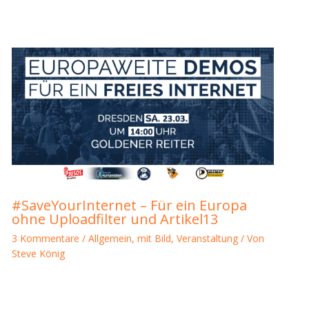
#SaveYourInternet – Für ein Europa
ohne Uploadfilter und Artikel13
3 Kommentare
/
Allgemein
,
mit Bild
,
Veranstaltung
/ Von
Steve König