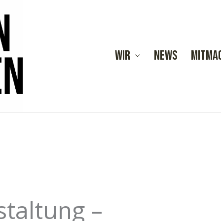
Wir
News
Mitma
taltung –