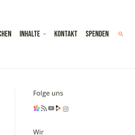
chen
Inhalte
Kontakt
Spenden
Such
Folge uns
Link
RSS-Feed
YouTube
Link
Instagram
Wir