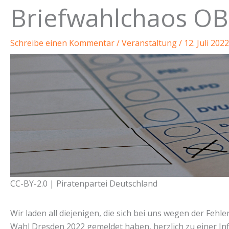
Briefwahlchaos O
Schreibe einen Kommentar
/
Veranstaltung
/
12. Juli 2022
CC-BY-2.0 | Piratenpartei Deutschland
Wir laden all diejenigen, die sich bei uns wegen der Feh
Wahl Dresden 2022 gemeldet haben, herzlich zu einer In