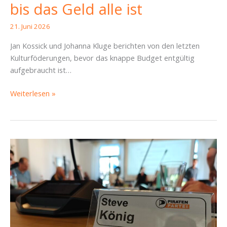
bis das Geld alle ist
21. Juni 2026
Jan Kossick und Johanna Kluge berichten von den letzten
Kulturföderungen, bevor das knappe Budget entgültig
aufgebraucht ist…
SBR
Weiterlesen »
Neustadt: Kulturförderung
bis
das
Geld
alle
ist