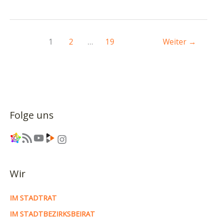
Blasewitz
vom
17.06.2026
–
1
2
…
19
Weiter
→
Nachbarschaftsfeste
und
Altkleider-
chaos
Folge uns
Link
RSS-Feed
YouTube
Link
Instagram
Wir
IM STADTRAT
IM STADTBEZIRKSBEIRAT