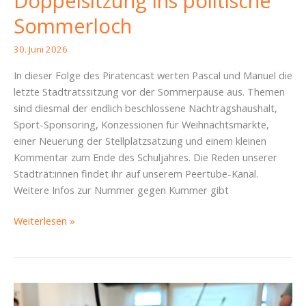
Doppelsitzung ins politische
Sommerloch
30. Juni 2026
In dieser Folge des Piratencast werten Pascal und Manuel die
letzte Stadtratssitzung vor der Sommerpause aus. Themen
sind diesmal der endlich beschlossene Nachtragshaushalt,
Sport-Sponsoring, Konzessionen für Weihnachtsmärkte,
einer Neuerung der Stellplatzsatzung und einem kleinen
Kommentar zum Ende des Schuljahres. Die Reden unserer
Stadträt:innen findet ihr auf unserem Peertube-Kanal.
Weitere Infos zur Nummer gegen Kummer gibt
Piratencast
Weiterlesen »
#113
–
Von
der
Doppelsitzung