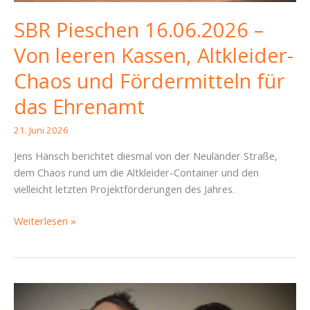
SBR Pieschen 16.06.2026 –
Von leeren Kassen, Altkleider-
Chaos und Fördermitteln für
das Ehrenamt
21. Juni 2026
Jens Hänsch berichtet diesmal von der Neuländer Straße,
dem Chaos rund um die Altkleider-Container und den
vielleicht letzten Projektförderungen des Jahres.
SBR
Weiterlesen »
Pieschen
16.06.2026
–
Von
leeren