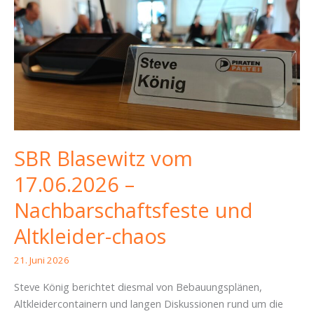
ins
politische
Sommerloch
SBR Blasewitz vom
17.06.2026 –
Nachbarschaftsfeste und
Altkleider-chaos
21. Juni 2026
Steve König berichtet diesmal von Bebauungsplänen,
Altkleidercontainern und langen Diskussionen rund um die