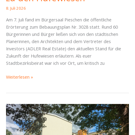
8. Juli 2026
Am 7. Juli fand im Bürgersaal Pieschen die öffentliche
Erörterung zum Bebauungsplan Nr. 3028 statt. Rund 60
Bürgerinnen und Bürger ließen sich von den städtischen
Planerinnen, den Architekten und dem Vertreter des
Investors (ADLER Real Estate) den aktuellen Stand für die
Zukunft der Hufewiesen erläutern. Als euer
Stadtbezirksbeirat war ich vor Ort, um kritisch zu
Sonder-
Weiterlesen »
SBR-
Bericht: Zwischen
Park-
Idyll
und
„Forschungsbunker“
–
Bericht