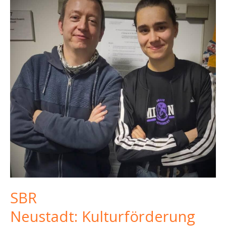
Kassen,
Altkleider-
Chaos
und
Fördermitteln
für
das
Ehrenamt
SBR
Neustadt: Kulturförderung