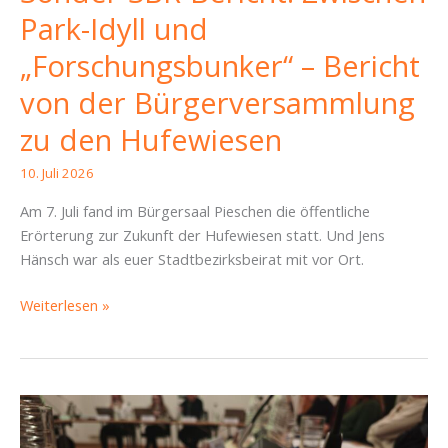
Park-Idyll und
„Forschungsbunker“ – Bericht
von der Bürgerversammlung
zu den Hufewiesen
10. Juli 2026
Am 7. Juli fand im Bürgersaal Pieschen die öffentliche
Erörterung zur Zukunft der Hufewiesen statt. Und Jens
Hänsch war als euer Stadtbezirksbeirat mit vor Ort.
Sonder-
Weiterlesen »
SBR-
Bericht: Zwischen
Park-
Idyll
und