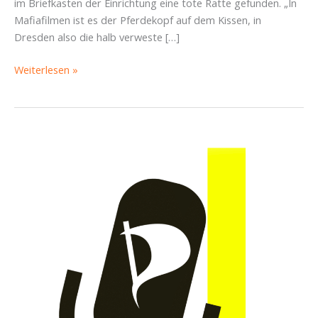
im Briefkasten der Einrichtung eine tote Ratte gefunden. „In
Mafiafilmen ist es der Pferdekopf auf dem Kissen, in
Dresden also die halb verweste […]
Eine
Weiterlesen »
tote
Ratte
im
Briefkasten
ist
eine
eindeutige
Drohung