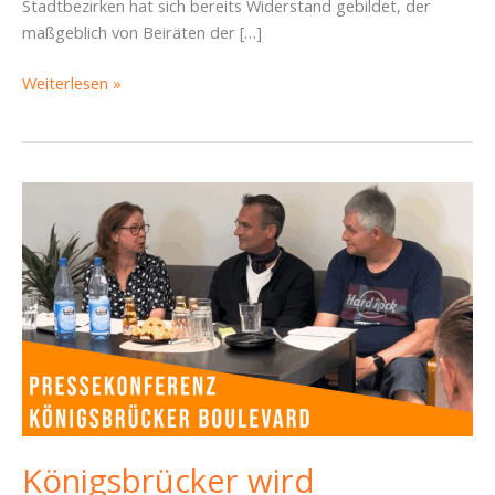
Stadtbezirken hat sich bereits Widerstand gebildet, der
maßgeblich von Beiräten der […]
Kampf
Weiterlesen »
um
SBR-
Mittel:
Pressemitteilung
zum
Nachtragshaushalt
vom
27.
April
2026
Königsbrücker wird