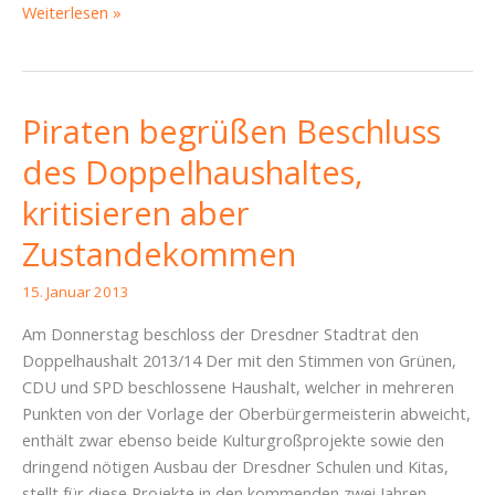
Piraten
Weiterlesen »
Dresden
verurteilen
das
Urteil
Piraten begrüßen Beschluss
gegen
des Doppelhaushaltes,
Tim
H.
kritisieren aber
Zustandekommen
15. Januar 2013
Am Donnerstag beschloss der Dresdner Stadtrat den
Doppelhaushalt 2013/14 Der mit den Stimmen von Grünen,
CDU und SPD beschlossene Haushalt, welcher in mehreren
Punkten von der Vorlage der Oberbürgermeisterin abweicht,
enthält zwar ebenso beide Kulturgroßprojekte sowie den
dringend nötigen Ausbau der Dresdner Schulen und Kitas,
stellt für diese Projekte in den kommenden zwei Jahren