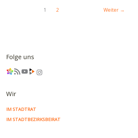
–
Für
1
2
Weiter
→
Transparenz
und
Meinungsfreiheit!
Folge uns
Link
RSS-Feed
YouTube
Link
Instagram
Wir
IM STADTRAT
IM STADTBEZIRKSBEIRAT