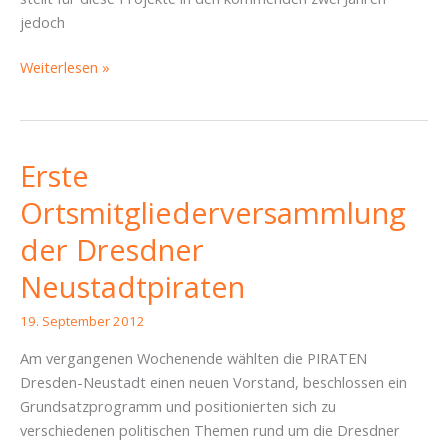
jedoch
Piraten
Weiterlesen »
begrüßen
Beschluss
des
Doppelhaushaltes,
Erste
kritisieren
Ortsmitgliederversammlung
aber
Zustandekommen
der Dresdner
Neustadtpiraten
19. September 2012
Am vergangenen Wochenende wählten die PIRATEN
Dresden-Neustadt einen neuen Vorstand, beschlossen ein
Grundsatzprogramm und positionierten sich zu
verschiedenen politischen Themen rund um die Dresdner