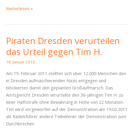
Wahlkreise
Weiterlesen »
aufgestellt
–
Sachsenbad
im
Piraten Dresden verurteilen
Wahlprogramm
das Urteil gegen Tim H.
verankert
18. Januar 2013
Am 19. Februar 2011 stellten sich über 12.000 Menschen den
in Dresden aufmaschierenden Nazis entgegen und
blockierten damit den geplanten Großaufmarsch. Das
Amtsgericht Dresden verurteilte den 36-jährigen Tim H. zu
einer Haftstrafe ohne Bewährung in Höhe von 22 Monaten.
Tim wird vorgeworfen auf der Demonstration am 19.02.2011
als Rädelsführer andere Teilnehmer der Demonstration zum
Durchbrechen