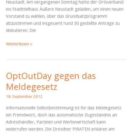
Neustadt. Am vergangenen Sonntag hatte der Ortsverband
ins Stadtteilhaus Äußere Neustadt geladen, um einen neuen
Vorstand zu wählen, über das Grundsatzprogramm
abzustimmen und insgesamt rund 30 gestellte Anträge zu
diskutieren. Die
Erste
Weiterlesen »
Ortsmitgliederversammlung
der
Dresdner
Neustadtpiraten
OptOutDay gegen das
Meldegesetz
18. September 2012
Informationelle Selbstbestimmung ist für das Meldegesetz
ein Fremdwort, doch das automatische Zugeständnis an
Adresshändler, Parteien und Werbewirtschaft kann
widerrufen werden. Die Dresdner PIRATEN erklären am