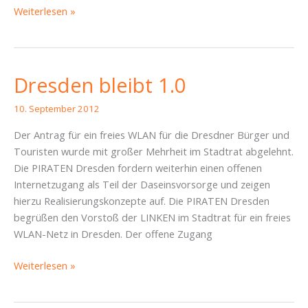
Zeigt
Weiterlesen »
her
eure
Pläne!
–
Dresden bleibt 1.0
Transparenz
für
10. September 2012
die
Der Antrag für ein freies WLAN für die Dresdner Bürger und
Königsbrücker
Touristen wurde mit großer Mehrheit im Stadtrat abgelehnt.
Straße
Die PIRATEN Dresden fordern weiterhin einen offenen
Internetzugang als Teil der Daseinsvorsorge und zeigen
hierzu Realisierungskonzepte auf. Die PIRATEN Dresden
begrüßen den Vorstoß der LINKEN im Stadtrat für ein freies
WLAN-Netz in Dresden. Der offene Zugang
Dresden
Weiterlesen »
bleibt
1.0