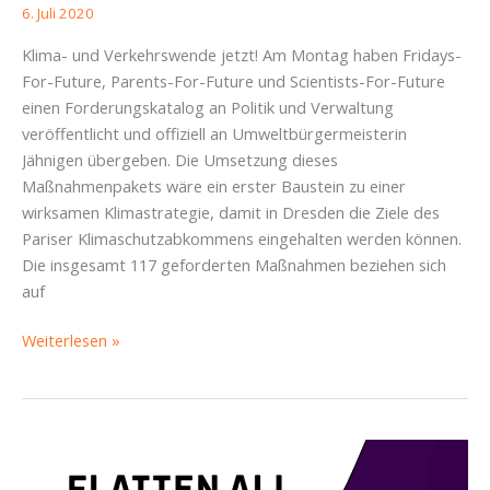
6. Juli 2020
Klima- und Verkehrswende jetzt! Am Montag haben Fridays-
For-Future, Parents-For-Future und Scientists-For-Future
einen Forderungskatalog an Politik und Verwaltung
veröffentlicht und offiziell an Umweltbürgermeisterin
Jähnigen übergeben. Die Umsetzung dieses
Maßnahmenpakets wäre ein erster Baustein zu einer
wirksamen Klimastrategie, damit in Dresden die Ziele des
Pariser Klimaschutzabkommens eingehalten werden können.
Die insgesamt 117 geforderten Maßnahmen beziehen sich
auf
For-
Weiterlesen »
Future
Gruppen
übergeben
Klima-
Forderungen