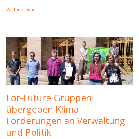
Königsbrücker
Weiterlesen »
und
Klimawende
–
es
bewegt
sich
was!
–
Piratencast
#14
For-Future Gruppen
übergeben Klima-
Forderungen an Verwaltung
und Politik