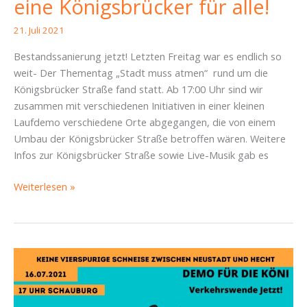
eine Königsbrücker für alle!
21. Juli 2021
Bestandssanierung jetzt! Letzten Freitag war es endlich so
weit- Der Thementag „Stadt muss atmen“ rund um die
Königsbrücker Straße fand statt. Ab 17:00 Uhr sind wir
zusammen mit verschiedenen Initiativen in einer kleinen
Laufdemo verschiedene Orte abgegangen, die von einem
Umbau der Königsbrücker Straße betroffen wären. Weitere
Infos zur Königsbrücker Straße sowie Live-Musik gab es
Piraten
Weiterlesen »
mit
auf
der
Straße
für
eine
Königsbrücker