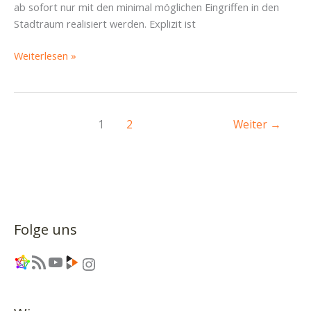
ab sofort nur mit den minimal möglichen Eingriffen in den
Stadtraum realisiert werden. Explizit ist
Stadtratsbeschluss
Weiterlesen »
umsetzen:
Keine
Asphalttrasse
durch
1
2
Weiter
→
Löbtau!
Folge uns
Link
RSS-Feed
YouTube
Link
Instagram