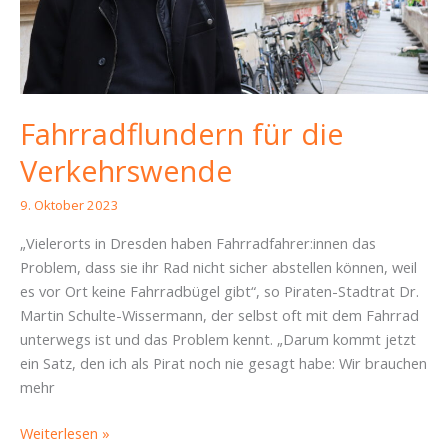
–
Bericht
vom
SBR-
Plauen,
Fahrradflundern für die
4.11.2025
Verkehrswende
9. Oktober 2023
„Vielerorts in Dresden haben Fahrradfahrer:innen das
Problem, dass sie ihr Rad nicht sicher abstellen können, weil
es vor Ort keine Fahrradbügel gibt“, so Piraten-Stadtrat Dr.
Martin Schulte-Wissermann, der selbst oft mit dem Fahrrad
unterwegs ist und das Problem kennt. „Darum kommt jetzt
ein Satz, den ich als Pirat noch nie gesagt habe: Wir brauchen
mehr
Fahrradflundern
Weiterlesen »