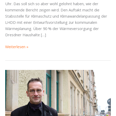
Uhr. Das soll sich so aber wohl gelohnt haben, wie der
kommende Bericht zeigen wird. Den Auftakt macht die
Stabsstelle für Klimaschutz und Klimawandelanpassung der
LHDD mit einer Entwurfsvorstellung zur kommunalen
Wärmeplanung. Über 90 % der Wärmeversorgung der
Dresdner Haushalte […]
Die
Weiterlesen »
Campuslinie
kommt
(diesmal
wirklich),
Rad
voran(g)
und
„Alles
muss
raus
(Geld)“