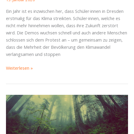
Ein Jahr ist es inzwischen her, dass Schüler·innen in Dresden
erstmalig für das Klima streikten. Schüler·innen, welche es
nicht mehr hinnehmen wollen, dass ihre Zukunft zerstört
wird. Die Demos wuchsen schnell und auch andere Menschen
schlossen sich dem Protest an – um gemeinsam zu zeigen,
dass die Mehrheit der Bevölkerung den Klimawandel
verlangsamen und stoppen
1
Weiterlesen »
Jahr
Fridays
For
Future