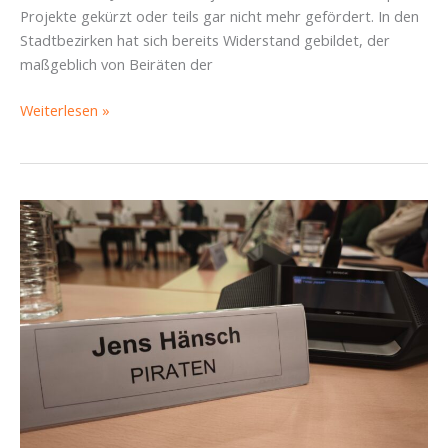
Projekte gekürzt oder teils gar nicht mehr gefördert. In den
Stadtbezirken hat sich bereits Widerstand gebildet, der
maßgeblich von Beiräten der
Kampf
Weiterlesen »
um
SBR-
Mittel:
Pressemitteilung
zum
Nachtragshaushalt
vom
27.
April
2026