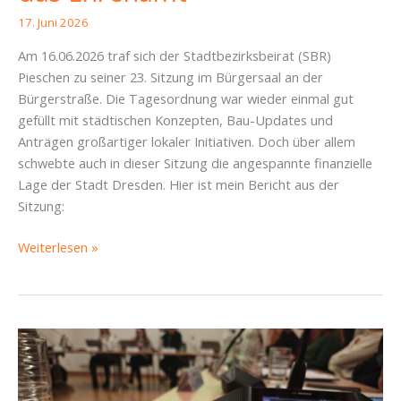
17. Juni 2026
Am 16.06.2026 traf sich der Stadtbezirksbeirat (SBR)
Pieschen zu seiner 23. Sitzung im Bürgersaal an der
Bürgerstraße. Die Tagesordnung war wieder einmal gut
gefüllt mit städtischen Konzepten, Bau-Updates und
Anträgen großartiger lokaler Initiativen. Doch über allem
schwebte auch in dieser Sitzung die angespannte finanzielle
Lage der Stadt Dresden. Hier ist mein Bericht aus der
Sitzung:
SBR
Weiterlesen »
Pieschen
16.06.2026
–
Von
leeren
Kassen,
Altkleider-