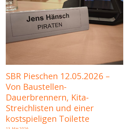
Chaos
und
Fördermitteln
für
das
Ehrenamt
SBR Pieschen 12.05.2026 –
Von Baustellen-
Dauerbrennern, Kita-
Streichlisten und einer
kostspieligen Toilette
13. Mai 2026