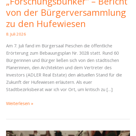
„Forschungsbunker“ – Bericht
von der Bürgerversammlung
zu den Hufewiesen
8. Juli 2026
Am 7. Juli fand im Bürgersaal Pieschen die öffentliche
Erörterung zum Bebauungsplan Nr. 3028 statt. Rund 60
Bürgerinnen und Bürger ließen sich von den städtischen
Planerinnen, den Architekten und dem Vertreter des
Investors (ADLER Real Estate) den aktuellen Stand für die
Zukunft der Hufewiesen erläutern. Als euer
Stadtbezirksbeirat war ich vor Ort, um kritisch zu […]
Sonder-
Weiterlesen »
SBR-
Bericht: Zwischen
Park-
Idyll