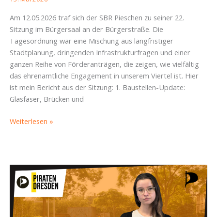
Am 12.05.2026 traf sich der SBR Pieschen zu seiner 22.
Sitzung im Bürgersaal an der Bürgerstraße. Die
Tagesordnung war eine Mischung aus langfristiger
Stadtplanung, dringenden Infrastrukturfragen und einer
ganzen Reihe von Förderanträgen, die zeigen, wie vielfältig
das ehrenamtliche Engagement in unserem Viertel ist. Hier
ist mein Bericht aus der Sitzung: 1. Baustellen-Update:
Glasfaser, Brücken und
SBR
Weiterlesen »
Pieschen
12.05.2026
–
Von
Baustellen-
Dauerbrennern,
Kita-
Streichlisten