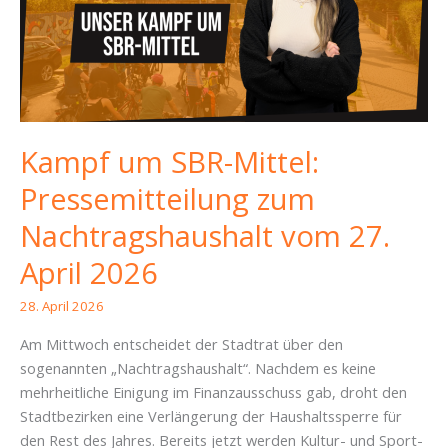
und
einer
kostspieligen
Toilette
Kampf um SBR-Mittel:
Pressemitteilung zum
Nachtragshaushalt vom 27.
April 2026
28. April 2026
Am Mittwoch entscheidet der Stadtrat über den
sogenannten „Nachtragshaushalt“. Nachdem es keine
mehrheitliche Einigung im Finanzausschuss gab, droht den
Stadtbezirken eine Verlängerung der Haushaltssperre für
den Rest des Jahres. Bereits jetzt werden Kultur- und Sport-