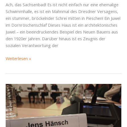
Ach, das Sachsenbad! Es ist nicht einfach nur eine ehemalige
Schwimmhalle, es ist ein Mahnmal des Dresdner Versagens,
ein stummer, bröckelnder Schrei mitten in Pieschen! Ein Juwel
im Dornröschenschlaf Dieses Haus ist ein architektonisches
Juwel – ein beeindruckendes Beispiel des Neuen Bauens aus
den 1920er Jahren. Darüber hinaus ist es Zeugnis der
sozialen Verantwortung der
Ach,
Weiterlesen »
das
Sachsenbad!
Ein
Mahnmal
des
Dresdner
Versagens