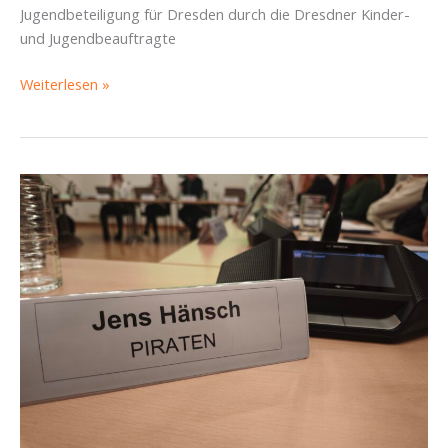
Jugendbeteiligung für Dresden durch die Dresdner Kinder-
und Jugendbeauftragte
SBR
Weiterlesen »
Pieschen
14.04.2026
–
Von
Kinderbeteiligung
über
den
„Bauturbo“
bis
zur
Zukunft
des
Alten
Leipziger
Bahnhofs