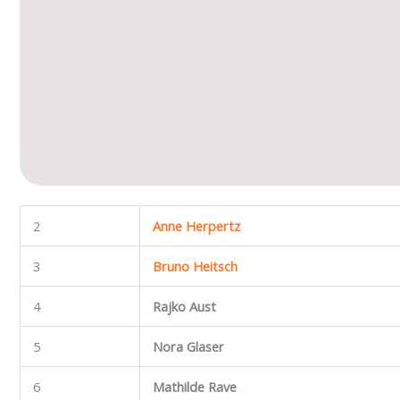
2
Anne Herpertz
3
Bruno Heitsch
4
Rajko Aust
5
Nora Glaser
6
Mathilde Rave