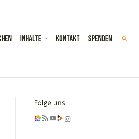
chen
Inhalte
Kontakt
Spenden
Such
Folge uns
Link
RSS-Feed
YouTube
Link
Instagram