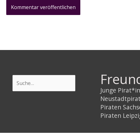
Freun
Suchen
Junge Pirat*
Neustadtpira
Piraten Sach
Piraten Leipzi