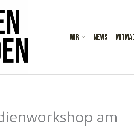
Wir
News
Mitma
dienworkshop am