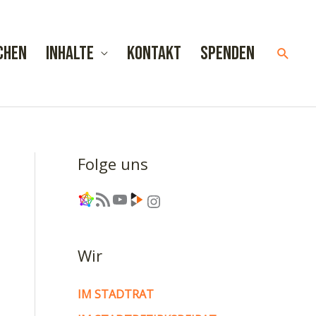
chen
Inhalte
Kontakt
Spenden
Such
Folge uns
Link
RSS-Feed
YouTube
Link
Instagram
Wir
IM STADTRAT