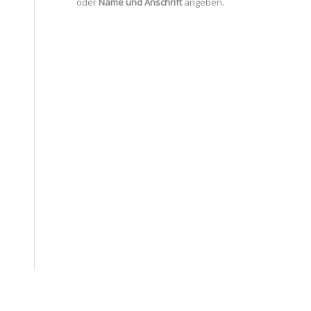
oder
Name und Anschrift
angeben.