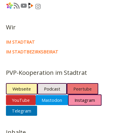
Link
RSS-Feed
YouTube
Link
Instagram
Wir
IM STADTRAT
IM STADTBEZIRKSBEIRAT
PVP-Kooperation im Stadtrat
Webseite
Podcast
Peertube
YouTube
Mastodon
Instagram
Telegram
Inhalte