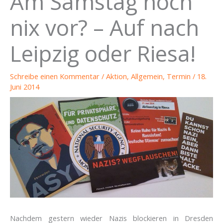
Am Samstag noch
nix vor? – Auf nach
Leipzig oder Riesa!
Schreibe einen Kommentar
/
Aktion
,
Allgemein
,
Termin
/
18.
Juni 2014
Nachdem gestern wieder Nazis blockieren in Dresden