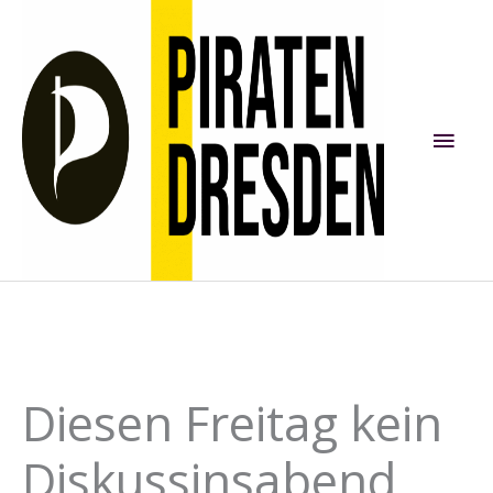
Zum
Inhalt
springen
Hau
Diesen Freitag kein
Diskussinsabend